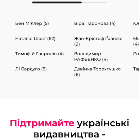
Бен Міллер (5)
Віра Паронова (4)
Юл
Наталія Шост (62)
Жан-Крістоф Ґранже
Ми
(9)
(4)
Тимофій Гаврилів (4)
Володимир
Ро
РАФЄЄНКО (4)
Лі Бардуґо (5)
Дзвінка Торохтушко
Та
(6)
Підтримайте
українські
видавництва -