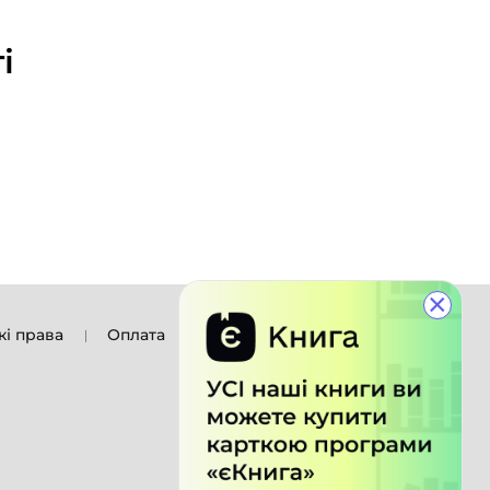
і
×
кі права
Оплата