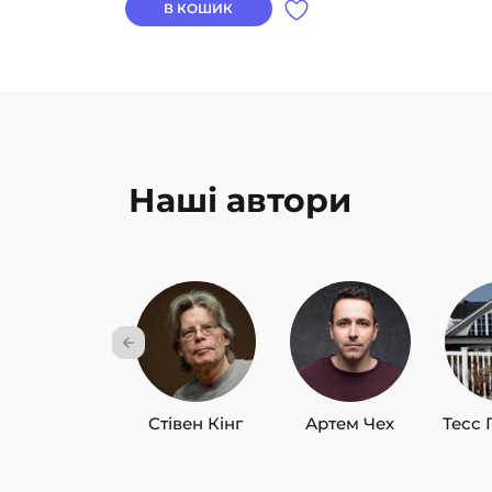
В КОШИК
Наші автори
Стівен Кінг
Артем Чех
Тесс 