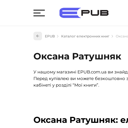
Худож
EPUB
Каталог електронних книг
Оксан
Книги
Книги
Оксана Ратушняк
Науко
Навч
У нашому магазині EPUB.com.ua ви знайде
(527)
Перед купівлею ви можете безкоштовно з
Енци
кабінеті у розділі “Мої книги”.
(55)
Подар
Оксана Ратушняк: е