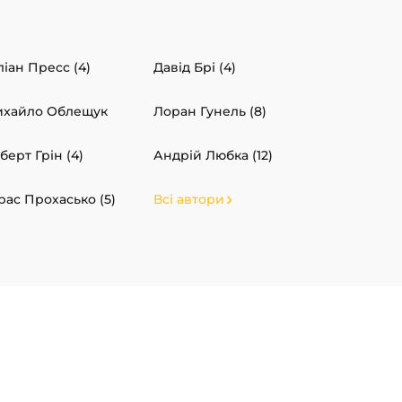
іан Пресс (4)
Давід Брі (4)
хайло Облещук
Лоран Гунель (8)
берт Грін (4)
Андрій Любка (12)
рас Прохасько (5)
Всі автори