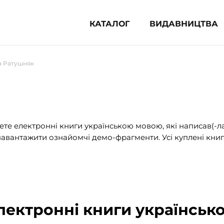
КАТАЛОГ
ВИДАВНИЦТВА
ня література (1854)
а Ратушняк
 для дітей (833)
 для підлітків (240)
во-популярна література (1015)
альна література та посібники
те електронні книги українською мовою, які написав(-л
авантажити ознайомчі демо-фрагменти. Усі куплені книг
клопедії, довідники, словники
ункові сертифікати (1)
лектронні книги українськ