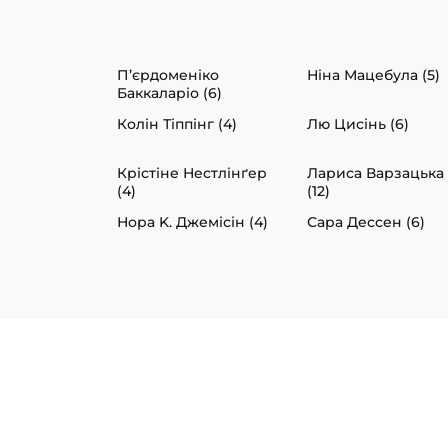
П’єрдоменіко
Ніна Мацебула (5)
Баккаларіо (6)
Колін Тіппінг (4)
Лю Цисінь (6)
Крістіне Нестлінґер
Лариса Варзацька
(4)
(12)
Нора K. Джемісін (4)
Сара Дессен (6)