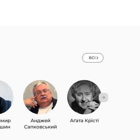
ВСІ
имир
Анджей
Аґата Крісті
Лю Цисін
ишин
Сапковський