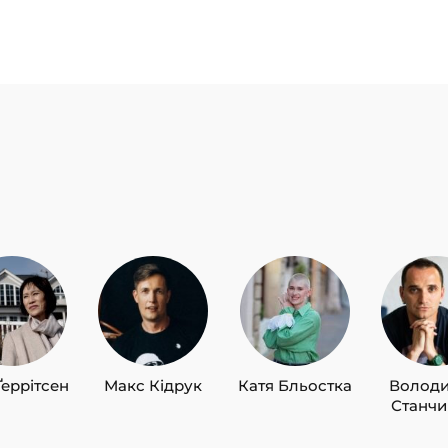
Ґеррітсен
Макс Кідрук
Катя Бльостка
Волод
Станч