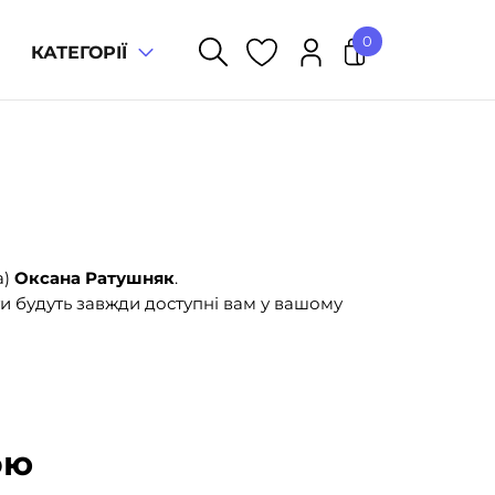
0
КАТЕГОРІЇ
У кошику немає товарів.
а)
Оксана Ратушняк
.
и будуть завжди доступні вам у вашому
ою