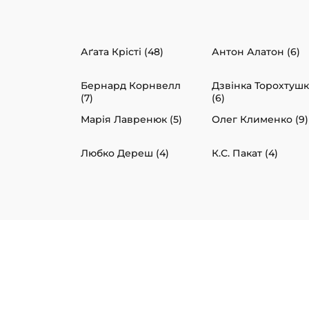
Аґата Крісті (48)
Антон Алатон (6)
Бернард Корнвелл
Дзвінка Торохтуш
(7)
(6)
Марія Лавренюк (5)
Олег Клименко (9)
Любко Дереш (4)
К.С. Пакат (4)