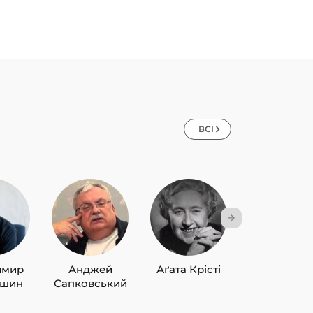
ВСІ
имир
Анджей
Аґата Крісті
Лю Цисін
ишин
Сапковський