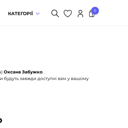
0
КАТЕГОРІЇ
У кошику немає товарів.
а)
Оксана Забужко
.
и будуть завжди доступні вам у вашому
ю