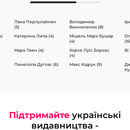
Лана Перлулайнен
Володимир
Ір
(5)
Винниченко (8)
ко
Катерина Липа (4)
Мішель Марк Бушар
Ол
(4)
(16
Марк Твен (4)
Хорхе Луїс Борхес
Ві
(4)
Пенелопа Дуглас (6)
Макс Кідрук (9)
Дж
Ку
Підтримайте
українські
видавництва -