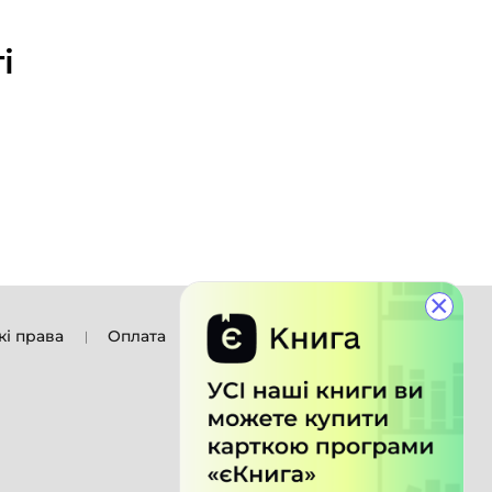
і
×
кі права
Оплата