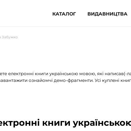
КАТАЛОГ
ВИДАВНИЦТВА
ня література (1854)
а Забужко
 для дітей (835)
 для підлітків (240)
во-популярна література (1015)
альна література та посібники
те електронні книги українською мовою, які написав(-л
авантажити ознайомчі демо-фрагменти. Усі куплені книг
клопедії, довідники, словники
ункові сертифікати (1)
ектронні книги українсько