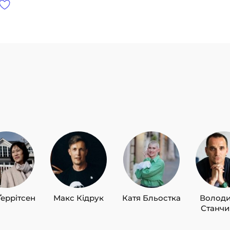
ч,
іна
о,
Ґеррітсен
Макс Кідрук
Катя Бльостка
Волод
Станч