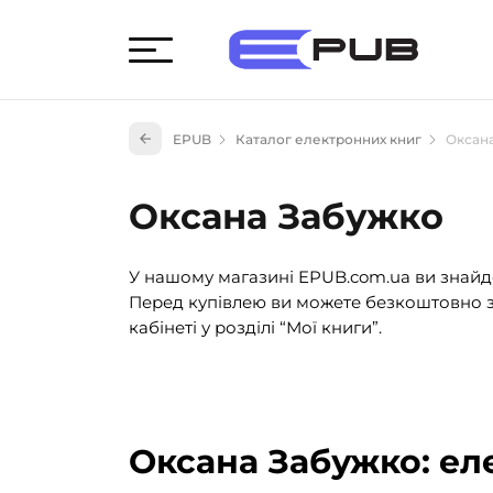
Худож
EPUB
Каталог електронних книг
Оксан
Книги
Книги
Оксана Забужко
Науко
Навч
У нашому магазині EPUB.com.ua ви знайде
(527)
Перед купівлею ви можете безкоштовно з
Енци
кабінеті у розділі “Мої книги”.
(55)
Подар
Оксана Забужко: ел