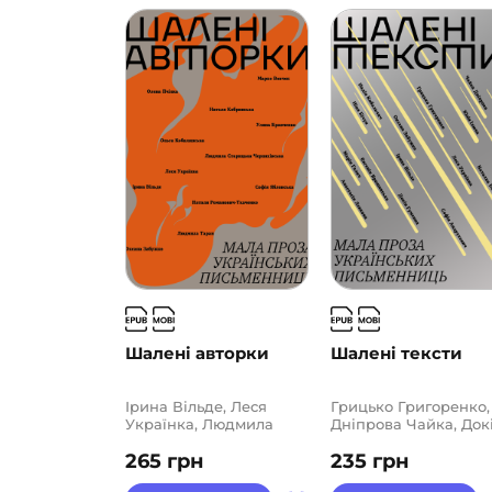
Шалені авторки
Шалені тексти
Ірина Вільде, Леся
Грицько Григоренко,
Українка, Людмила
Дніпрова Чайка, Док
Старицька-
Гуменна, Євгенія
265
грн
235
грн
Черняхівська, Людмила
Ярошинська, Ірина
Таран, Марко Вовчок,
Вільде, Левкова