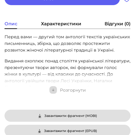
Опис
Характеристики
Відгуки (0)
Перед вами — другий том антології текстів українських
письменниць, збірка, що дозволяє простежити
розвиток жіночої літературної традиції в Україні.
Видання охоплює понад століття української літератури,
презентуючи твори авторок, які формували голос
жінки в культурі — від класики до сучасності. До
антології увійшли твори Лесі Українки, Наталки
Полтавки, Дніпрової Чайки, Грицька Григоренка,
Розгорнути
Євгенії Ярошинської, Надії Кибальчич, Марії Галич, Докії
Гуменної, Ірини Вільде, Ніни Бічуї, Оксани Забужко,
Оксани Луцишиної, Софії Андрухович, Анастасії
Левкової та Юлії Ілюхи.
Завантажити фрагмент (
MOBI
)
Ці тексти не лише демонструють, як змінювалася роль
жінки-письменниці в різні історичні періоди. Це також
Завантажити фрагмент (
EPUB
)