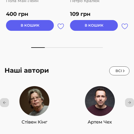
Пола Мак-Лейн
Петро Кралюк
400
грн
109
грн
В КОШИК
В КОШИК
Наші автори
ВСІ
Стівен Кінг
Артем Чех