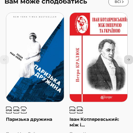
Вам може сподобатись
ВСІ
Паризька дружина
Іван Котляревський:
між і...