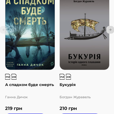
А спадком буде смерть
Букурія
Ганна Дичок
Богдан Журавель
219
грн
210
грн