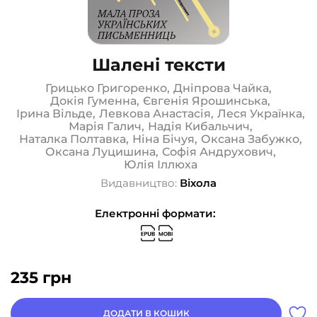
Шалені тексти
Грицько Григоренко
,
Дніпрова Чайка
,
Докія Гуменна
,
Євгенія Ярошинська
,
Ірина Вільде
,
Левкова Анастасія
,
Леся Українка
,
Марія Галич
,
Надія Кибальчич
,
Наталка Полтавка
,
Ніна Бічуя
,
Оксана Забужко
,
Оксана Луцишина
,
Софія Андрухович
,
Юлія Іллюха
Видавництво:
Віхола
Електронні формати:
235
грн
ДОДАТИ В КОШИК