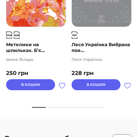
Метелики на
Леся Українка Вибрана
шпильках. Б’є...
пое...
Ірина Вільде
Леся Українка
250
грн
228
грн
В КОШИК
В КОШИК