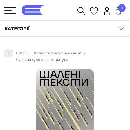
0
У кошику немає товарів.
КАТЕГОРІЇ
Художня література (1854)
EPUB
Каталог електронних книг
Книги для дітей (836)
Сучасна художня література
Книги для підлітків (240)
Науково-популярна література (1015)
Навчальна література та посібники (527)
Енциклопедії, довідники, словники (55)
Подарункові сертифікати (1)