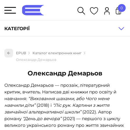
0
У кошику немає товарів.
КАТЕГОРІЇ
Художня література (1854)
EPUB
Каталог електронних книг
Книги для дітей (836)
Олександр Демарьов
Книги для підлітків (240)
Олександр Демарьов
Науково-популярна література (1015)
Олександр Демарьов — прозаїк, літературний
Навчальна література та посібники (527)
критик, вчитель. Написав дві книжки про освіту й
Енциклопедії, довідники, словники (55)
навчання:
“Виховання шахами, або Чого мене
навчили діти”
(2018) і
“Ліс рук. Картини з життя
Подарункові сертифікати (1)
звичайної альтернативної школи”
(2022). Автор
роману
“День до вечора”
(2021) — першого з циклу
великого українського роману про життя звичайних