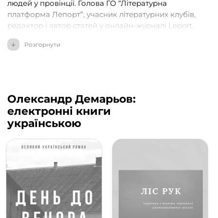
людей у провінції. Голова ГО “Літературна
платформа Лепорт”, учасник літературних клубів,
редактор і автор статей у онлайн-журналі Leport.
Працює над філософською дисертацією про
Розгорнути
педагогічні ідеї Георга Гегеля. Мешкає в Києві.
Олександр Демарьов:
електронні книги
українською