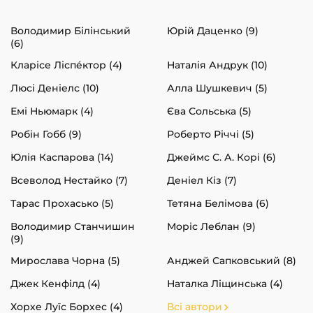
Володимир Білінський
Юрій Даценко (9)
(6)
Кларісе Ліспéктор (4)
Наталія Андрук (10)
Люсі Деніелс (10)
Алла Шушкевич (5)
Емі Ньюмарк (4)
Єва Сольська (5)
Робін Гобб (9)
Роберто Річчі (5)
Юлія Каспарова (14)
Джеймс С. А. Корі (6)
Всеволод Нестайко (7)
Деніел Кіз (7)
Тарас Прохасько (5)
Тетяна Белімова (6)
Володимир Станчишин
Моріс Леблан (9)
(9)
Мирослава Чорна (5)
Анджей Сапковський (8)
Джек Кенфілд (4)
Наталка Ліщинська (4)
Хорхе Луїс Борхес (4)
Всі автори