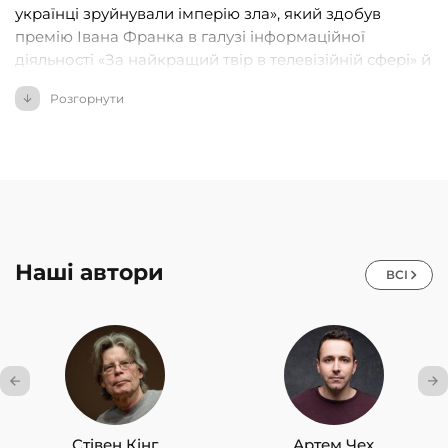
українці зруйнували імперію зла», який здобув
премію Івана Франка в галузі інформаційної
діяльності «За найкращий твір в телевізійній сфері» й
був номінований на Національну премію України
Розгорнути
імені Тараса Шевченка.
Наші автори
ВСІ
Стівен Кінг
Артем Чех