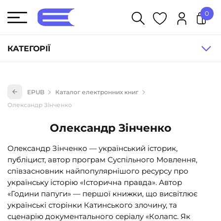
0
У кошику немає товарів.
КАТЕГОРІЇ
Художня література (1854)
EPUB
Каталог електронних книг
Книги для дітей (835)
Олександр Зінченко
Книги для підлітків (240)
Олександр Зінченко
Науково-популярна література (1015)
Навчальна література та посібники (527)
Олександр Зінченко — український історик,
публіцист, автор програм Суспільного Мовлення,
Енциклопедії, довідники, словники (55)
співзасновник найпопулярнішого ресурсу про
Подарункові сертифікати (1)
українську історію «Історична правда». Автор
«Години папуги» — першої книжки, що висвітлює
українські сторінки Катинського злочину, та
сценарію документального серіалу «Колапс. Як