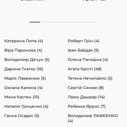
Катерина Липа (4)
Роберт Грін (4)
Віра Паронова (4)
Іван Байдак (5)
Володимир Дячун (5)
Олена Печорна (4)
Дарина Гнатко (16)
Аґата Крісті (48)
Марія Лавренюк (5)
Тетяна Нечитайло (5)
Оксана Калина (4)
Сергій Синюк (8)
Мона Кастен (10)
Люко Дашвар (14)
Наталія Гриценко (4)
Ребекка Яррос (7)
Ганна Осадко (5)
Володимир РАФЄЄНКО
(4)