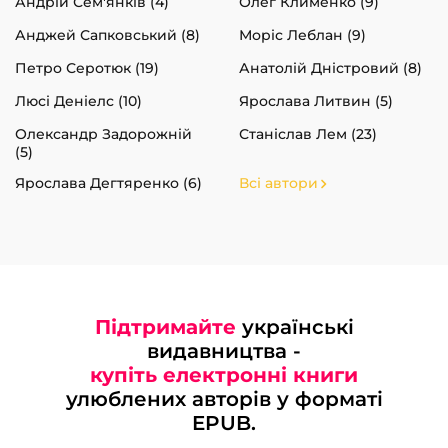
Андрій Сем'янків (4)
Олег Клименко (9)
Анджей Сапковський (8)
Моріс Леблан (9)
Петро Серотюк (19)
Анатолій Дністровий (8)
Люсі Деніелс (10)
Ярослава Литвин (5)
Олександр Задорожній
Станіслав Лем (23)
(5)
Ярослава Дегтяренко (6)
Всі автори
Підтримайте
українські
видавництва -
купіть електронні книги
улюблених авторів у форматі
EPUB.