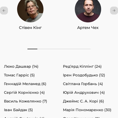
Стівен Кінг
Артем Чех
Люко Дашвар (14)
Ред’ярд Кіплінґ (24)
Томас Гарріс (5)
Ірен Роздобудько (12)
Геннадій Меламед (6)
Світлана Горбань (4)
Сергій Корнієнко (4)
Юрій Андрухович (4)
Василь Кожелянко (7)
Джеймс С. А. Корі (6)
Іван Байдак (5)
Марія Пономаренко (30)