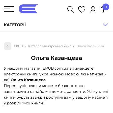
0
У кошику немає товарів.
КАТЕГОРІЇ
Художня література (1854)
EPUB
Каталог електронних книг
Ольга Казанцева
Книги для дітей (836)
Ольга Казанцева
Книги для підлітків (240)
Науково-популярна література (1015)
У нашому магазині EPUB.com.ua ви знайдете
електронні книги українською мовою, які написав(-
Навчальна література та посібники (527)
ла)
Ольга Казанцева
.
Енциклопедії, довідники, словники (55)
Перед купівлею ви можете безкоштовно
завантажити ознайомчі демо-фрагменти. Усі куплені
Подарункові сертифікати (1)
книги будуть завжди доступні вам у вашому кабінеті
у розділі “Мої книги”.