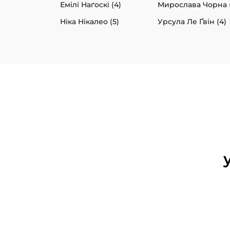
Емілі Наґоскі (4)
Мирослава Чорна (
Ніка Нікалео (5)
Урсула Ле Ґвін (4)