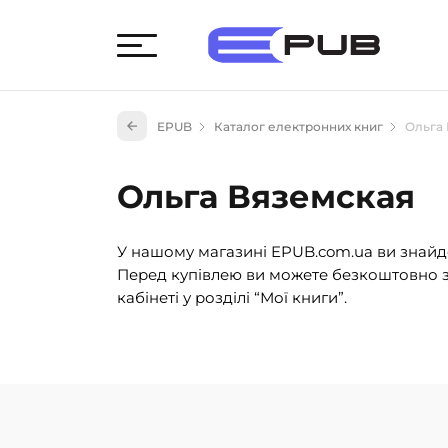
Худож
EPUB
Каталог електронних книг
Ольга
Книги
Книги
Ольга Вяземская
Науко
Навч
У нашому магазині EPUB.com.ua ви знайде
(527)
Перед купівлею ви можете безкоштовно з
Енци
кабінеті у розділі “Мої книги”.
(55)
Подар