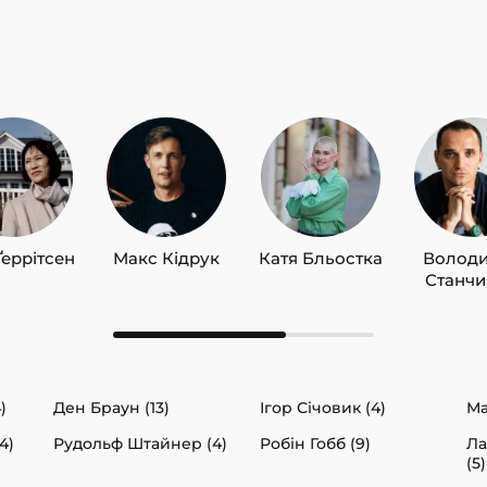
Ґеррітсен
Макс Кідрук
Катя Бльостка
Волод
Станч
)
Ден Браун (13)
Ігор Січовик (4)
Ма
4)
Рудольф Штайнер (4)
Робін Гобб (9)
Ла
(5)