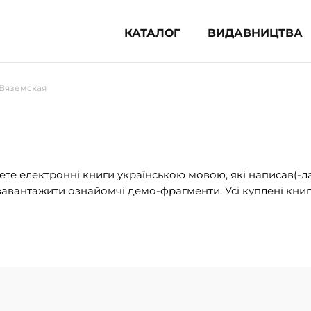
КАТАЛОГ
ВИДАВНИЦТВА
ня література (1854)
 Вяземская
 для дітей (835)
 для підлітків (240)
во-популярна література (1015)
альна література та посібники
те електронні книги українською мовою, які написав(-л
авантажити ознайомчі демо-фрагменти. Усі куплені книг
клопедії, довідники, словники
ункові сертифікати (1)