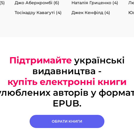
5)
Джо Аберкромбі (6)
Наталія Гриценко (4)
Лю
Тосікадзу Кавагуті (4)
Джек Кенфілд (4)
Юл
Підтримайте
українські
видавництва -
купіть електронні книги
улюблених авторів у формат
EPUB.
ОБРАТИ КНИГИ