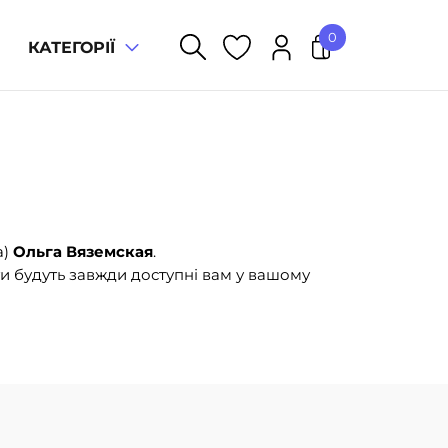
0
КАТЕГОРІЇ
У кошику немає товарів.
а)
Ольга Вяземская
.
и будуть завжди доступні вам у вашому