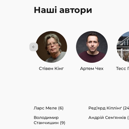
Наші автори
Стівен Кінг
Артем Чех
Тесс 
Ларс Меле (6)
Ред’ярд Кіплінґ (24
Володимир
Андрій Сем'янків (
Станчишин (9)