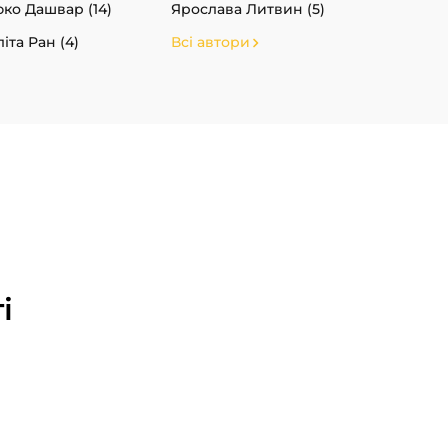
ко Дашвар (14)
Ярослава Литвин (5)
іта Ран (4)
Всі автори
і