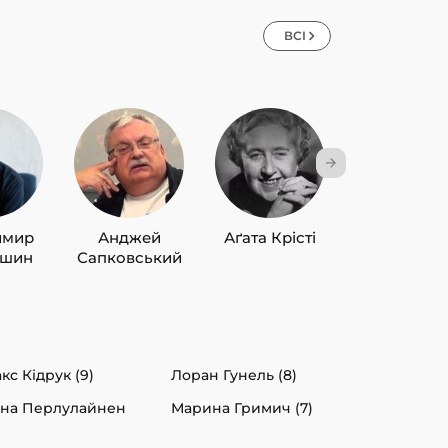
ВСІ
имир
Анджей
Аґата Крісті
Лю Цисін
ишин
Сапковський
кс Кідрук (9)
Лоран Гунель (8)
на Перлулайнен
Марина Гримич (7)