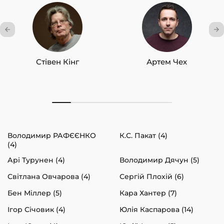
Стівен Кінг
Артем Чех
Володимир РАФЄЄНКО
К.С. Пакат (4)
(4)
Арі Турунен (4)
Володимир Дячун (5)
Світлана Овчарова (4)
Сергій Плохій (6)
Бен Міллер (5)
Кара Хантер (7)
Ігор Січовик (4)
Юлія Каспарова (14)