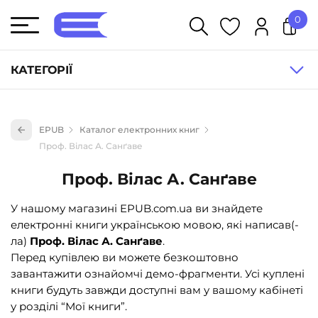
0
У кошику немає товарів.
КАТЕГОРІЇ
Художня література (1854)
EPUB
Каталог електронних книг
Книги для дітей (836)
Проф. Вілас А. Санґаве
Книги для підлітків (240)
Проф. Вілас А. Санґаве
Науково-популярна література (1015)
У нашому магазині EPUB.com.ua ви знайдете
Навчальна література та посібники (527)
електронні книги українською мовою, які написав(-
Енциклопедії, довідники, словники (55)
ла)
Проф. Вілас А. Санґаве
.
Перед купівлею ви можете безкоштовно
Подарункові сертифікати (1)
завантажити ознайомчі демо-фрагменти. Усі куплені
книги будуть завжди доступні вам у вашому кабінеті
у розділі “Мої книги”.