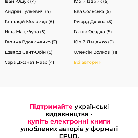
Іван Ющук (4)
Юрій Іздрик (5)
Андрій Гулкевич (4)
Єва Сольська (5)
Геннадій Меламед (6)
Річард Докінз (5)
Ніна Мацебула (5)
Ганна Осадко (5)
Галина Вдовиченко (7)
Юрій Даценко (9)
Едвард Сент-Обін (5)
Олексій Волков (11)
Сара Джанет Маас (4)
Всі автори
Підтримайте
українські
видавництва -
купіть електронні книги
улюблених авторів у форматі
EPUB.