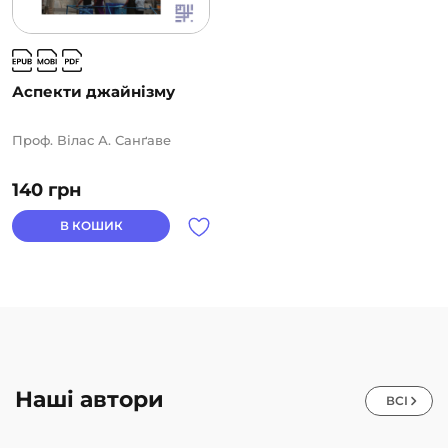
Аспекти джайнізму
Проф. Вілас А. Санґаве
140
грн
В КОШИК
Наші автори
ВСІ