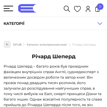
0
У кошику немає товарів.
КАТЕГОРІЇ
Художня література (1854)
EPUB
Каталог електронних книг
Річард Шеперд
Книги для дітей (835)
Книги для підлітків (240)
Річард Шеперд
Науково-популярна література (1015)
Річард Шеперд – багато років був провідним
Навчальна література та посібники (527)
фахівцем внутрішніх справ Англії, судмедексперт з
величезним досвідом роботи та автор книг. Він
Енциклопедії, довідники, словники (55)
провів понад двадцять тисяч розтинів, його
Подарункові сертифікати (1)
залучали до розслідування найгучніших справ, в
тому числі вибухів на Балі, смерті принцеси Діани та
багато інших. Однак всесвітня популярність та слава
прийшла до Річарда Шеперда після того, як він