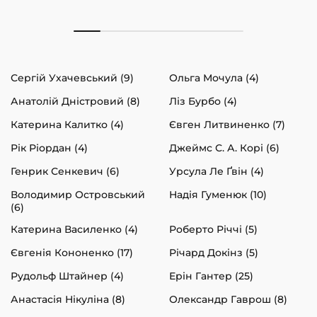
Сергій Ухачевський (9)
Ольга Мочула (4)
Анатолій Дністровий (8)
Ліз Бурбо (4)
Катерина Калитко (4)
Євген Литвиненко (7)
Рік Ріордан (4)
Джеймс С. А. Корі (6)
Генрик Сенкевич (6)
Урсула Ле Ґвін (4)
Володимир Островський
Надія Гуменюк (10)
(6)
Катерина Василенко (4)
Роберто Річчі (5)
Євгенія Кононенко (17)
Річард Докінз (5)
Рудольф Штайнер (4)
Ерін Гантер (25)
Анастасія Нікуліна (8)
Олександр Гаврош (8)