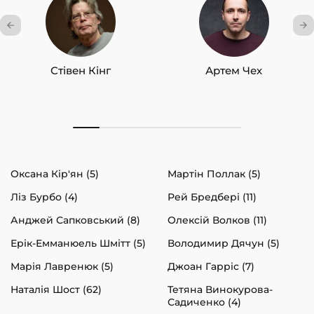
Стівен Кінг
Артем Чех
Оксана Кір'ян (5)
Мартін Поллак (5)
Ліз Бурбо (4)
Рей Бредбері (11)
Анджей Сапковський (8)
Олексій Волков (11)
Ерік-Емманюель Шмітт (5)
Володимир Дячун (5)
Марія Лавренюк (5)
Джоан Гарріс (7)
Наталія Шост (62)
Тетяна Винокурова-
Садиченко (4)