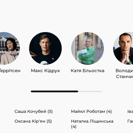
Ґеррітсен
Макс Кідрук
Катя Бльостка
Волод
Станч
Саша Кочубей (5)
Майкл Роботам (4)
Ів
Оксана Кір'ян (5)
Наталка Ліщинська
Га
(4)