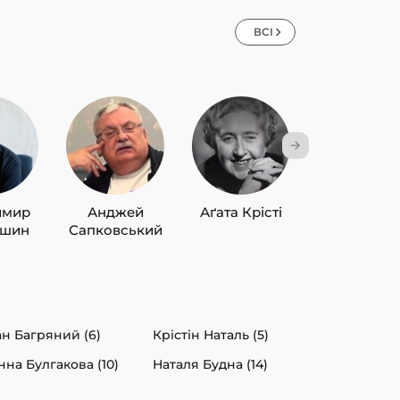
ВСІ
имир
Анджей
Аґата Крісті
Лю Цисін
ишин
Сапковський
ан Багряний (6)
Крістін Наталь (5)
нна Булгакова (10)
Наталя Будна (14)