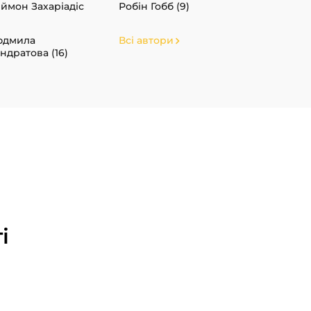
ймон Захаріадіс
Робін Гобб (9)
юдмила
Всі автори
ндратова (16)
і