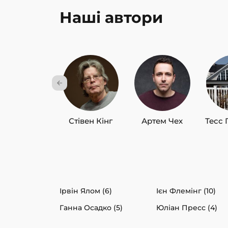
Наші автори
Стівен Кінг
Артем Чех
Тесс 
Ірвін Ялом (6)
Ієн Флемінг (10)
Ганна Осадко (5)
Юліан Пресс (4)