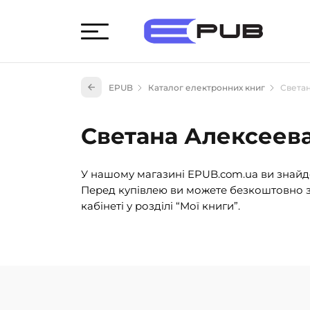
Худож
EPUB
Каталог електронних книг
Света
Книги
Книги
Светана Алексеев
Науко
Навч
У нашому магазині EPUB.com.ua ви знайде
(527)
Перед купівлею ви можете безкоштовно з
Енци
кабінеті у розділі “Мої книги”.
(55)
Подар