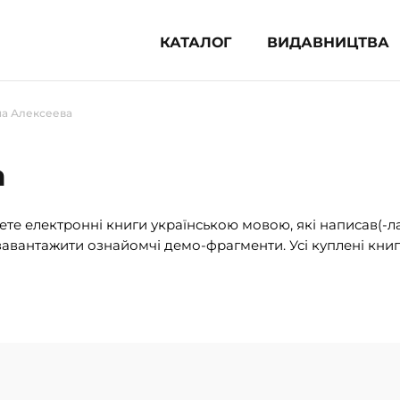
КАТАЛОГ
ВИДАВНИЦТВА
ня література (1854)
на Алексеева
 для дітей (835)
 для підлітків (240)
а
во-популярна література (1015)
альна література та посібники
те електронні книги українською мовою, які написав(-л
авантажити ознайомчі демо-фрагменти. Усі куплені книг
клопедії, довідники, словники
ункові сертифікати (1)