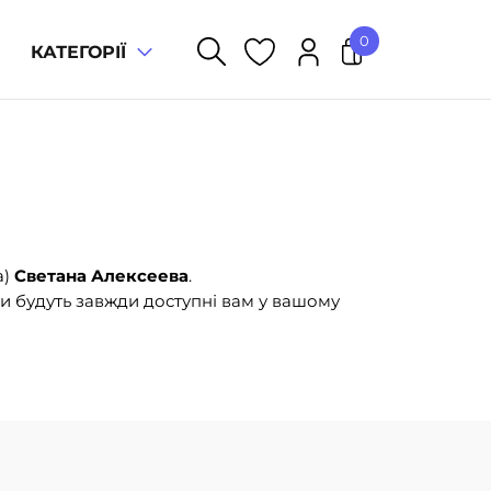
0
КАТЕГОРІЇ
У кошику немає товарів.
а)
Светана Алексеева
.
и будуть завжди доступні вам у вашому