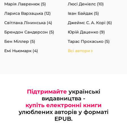
Марія Лавренюк (5)
Люсі Деніелс (10)
Лариса Варзацька (12)
Іван Байдак (5)
Світлана Лінинська (4)
Джеймс С. А. Корі (6)
Брендон Сандерсон (5)
Юрій Даценко (9)
Бен Міллер (5)
Тарас Прохасько (5)
Емі Ньюмарк (4)
Всі автори
Підтримайте
українські
видавництва -
купіть електронні книги
улюблених авторів у форматі
EPUB.