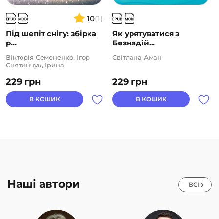
10
(1)
Під шепіт снігу: збірка
Як урятуватися з
р...
Безнадій...
Вікторія Семененко, Ігор
Світлана Аман
Снятинчук, Ірина
Скоробогата, Лілія
229
грн
229
грн
Кухарець, Олена Ходюк,
Світлана Аман, Тетяна
Іваніцька-Дячун, Тетяна
В КОШИК
В КОШИК
Шаповал, Уляна Біланюк,
Юлія Перегуда
Наші автори
ВСІ