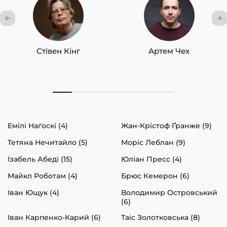
Стівен Кінг
Артем Чех
Емілі Наґоскі (4)
Жан-Крістоф Ґранже (9)
Тетяна Нечитайло (5)
Моріс Леблан (9)
Ізабель Абеді (15)
Юліан Пресс (4)
Майкл Роботам (4)
Брюс Кемерон (6)
Іван Ющук (4)
Володимир Островський
(6)
Іван Карпенко-Карий (6)
Таіс Золотковська (8)