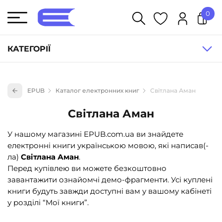
0
У кошику немає товарів.
КАТЕГОРІЇ
Художня література (1854)
EPUB
Каталог електронних книг
Світлана Аман
Книги для дітей (835)
Світлана Аман
Книги для підлітків (240)
Науково-популярна література (1015)
У нашому магазині EPUB.com.ua ви знайдете
електронні книги українською мовою, які написав(-
Навчальна література та посібники (527)
ла)
Світлана Аман
.
Енциклопедії, довідники, словники (55)
Перед купівлею ви можете безкоштовно
завантажити ознайомчі демо-фрагменти. Усі куплені
Подарункові сертифікати (1)
книги будуть завжди доступні вам у вашому кабінеті
у розділі “Мої книги”.