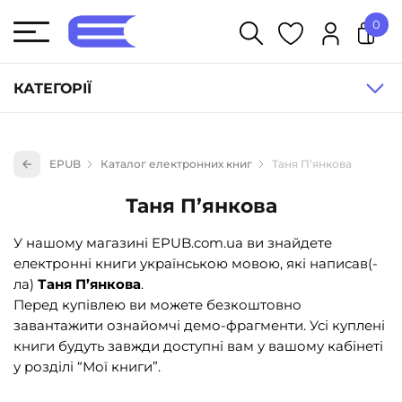
0
У кошику немає товарів.
КАТЕГОРІЇ
Художня література (1854)
EPUB
Каталог електронних книг
Таня П’янкова
Книги для дітей (833)
Таня П’янкова
Книги для підлітків (240)
Науково-популярна література (1015)
У нашому магазині EPUB.com.ua ви знайдете
електронні книги українською мовою, які написав(-
Навчальна література та посібники (527)
ла)
Таня П’янкова
.
Енциклопедії, довідники, словники (55)
Перед купівлею ви можете безкоштовно
завантажити ознайомчі демо-фрагменти. Усі куплені
Подарункові сертифікати (1)
книги будуть завжди доступні вам у вашому кабінеті
у розділі “Мої книги”.