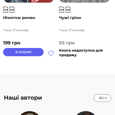
Німотка: роман
Чужі гріхи
Таня П’янкова
Таня П’янкова
199
грн
55
грн
Книга недоступна для
В КОШИК
продажу
Наші автори
ВСІ