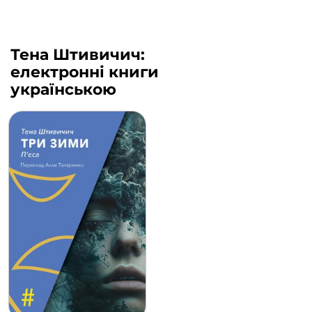
Тена Штивичич:
електронні книги
українською