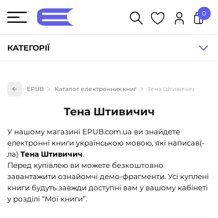
0
У кошику немає товарів.
КАТЕГОРІЇ
Художня література (1854)
EPUB
Каталог електронних книг
Тена Штивичич
Книги для дітей (836)
Тена Штивичич
Книги для підлітків (240)
Науково-популярна література (1015)
У нашому магазині EPUB.com.ua ви знайдете
електронні книги українською мовою, які написав(-
Навчальна література та посібники (527)
ла)
Тена Штивичич
.
Енциклопедії, довідники, словники (55)
Перед купівлею ви можете безкоштовно
завантажити ознайомчі демо-фрагменти. Усі куплені
Подарункові сертифікати (1)
книги будуть завжди доступні вам у вашому кабінеті
у розділі “Мої книги”.