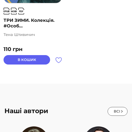
ТРИ ЗИМИ. Колекція.
#Особ...
Тена Штивичич
110
грн
В КОШИК
Наші автори
ВСІ