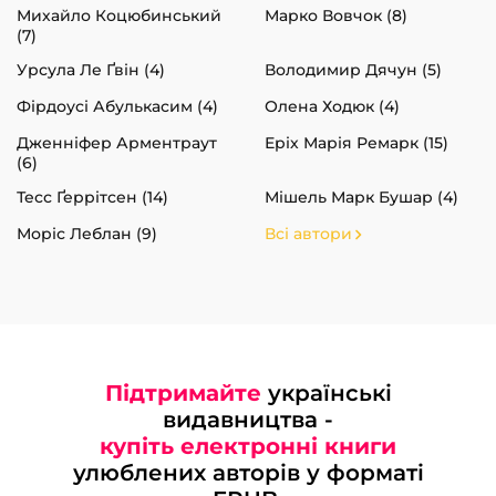
Михайло Коцюбинський
Марко Вовчок (8)
(7)
Урсула Ле Ґвін (4)
Володимир Дячун (5)
Фірдоусі Абулькасим (4)
Олена Ходюк (4)
Дженніфер Арментраут
Еріх Марія Ремарк (15)
(6)
Тесс Ґеррітсен (14)
Мішель Марк Бушар (4)
Моріс Леблан (9)
Всі автори
Підтримайте
українські
видавництва -
купіть електронні книги
улюблених авторів у форматі