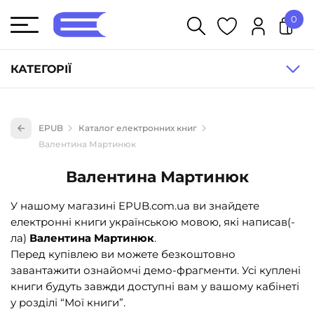
0
У кошику немає товарів.
КАТЕГОРІЇ
Художня література (1854)
EPUB
Каталог електронних книг
Книги для дітей (836)
Валентина Мартинюк
Книги для підлітків (240)
Валентина Мартинюк
Науково-популярна література (1015)
У нашому магазині EPUB.com.ua ви знайдете
Навчальна література та посібники (527)
електронні книги українською мовою, які написав(-
Енциклопедії, довідники, словники (55)
ла)
Валентина Мартинюк
.
Перед купівлею ви можете безкоштовно
Подарункові сертифікати (1)
завантажити ознайомчі демо-фрагменти. Усі куплені
книги будуть завжди доступні вам у вашому кабінеті
у розділі “Мої книги”.