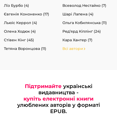
Ліз Бурбо (4)
Всеволод Нестайко (7)
Євгенія Кононенко (17)
Шарі Лапена (4)
Льюїс Керрол (4)
Ольга Кобилянська (11)
Олена Ходюк (4)
Ред’ярд Кіплінґ (24)
Стівен Кінг (45)
Кара Хантер (7)
Тетяна Воронцова (11)
Всі автори
Підтримайте
українські
видавництва -
купіть електронні книги
улюблених авторів у форматі
EPUB.