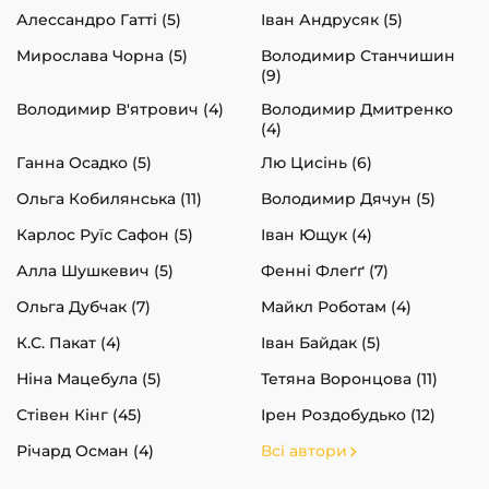
Алессандро Гатті (5)
Іван Андрусяк (5)
Мирослава Чорна (5)
Володимир Станчишин
(9)
Володимир В'ятрович (4)
Володимир Дмитренко
(4)
Ганна Осадко (5)
Лю Цисінь (6)
Ольга Кобилянська (11)
Володимир Дячун (5)
Карлос Руїс Сафон (5)
Іван Ющук (4)
Алла Шушкевич (5)
Фенні Флеґґ (7)
Ольга Дубчак (7)
Майкл Роботам (4)
К.С. Пакат (4)
Іван Байдак (5)
Ніна Мацебула (5)
Тетяна Воронцова (11)
Стівен Кінг (45)
Ірен Роздобудько (12)
Річард Осман (4)
Всі автори