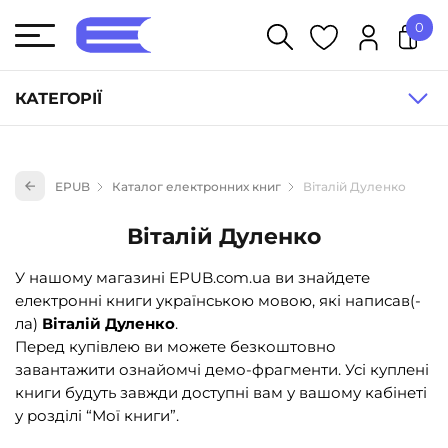
0
У кошику немає товарів.
КАТЕГОРІЇ
Художня література (1854)
EPUB
Каталог електронних книг
Віталій Дуленко
Книги для дітей (836)
Книги для підлітків (240)
Віталій Дуленко
Науково-популярна література (1015)
У нашому магазині EPUB.com.ua ви знайдете
Навчальна література та посібники (527)
електронні книги українською мовою, які написав(-
ла)
Віталій Дуленко
.
Енциклопедії, довідники, словники (55)
Перед купівлею ви можете безкоштовно
Подарункові сертифікати (1)
завантажити ознайомчі демо-фрагменти. Усі куплені
книги будуть завжди доступні вам у вашому кабінеті
у розділі “Мої книги”.