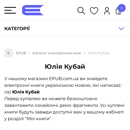
0
У кошику немає товарів.
КАТЕГОРІЇ
Художня література (1854)
EPUB
Каталог електронних книг
Юлія Кубай
Книги для дітей (833)
Юлія Кубай
Книги для підлітків (240)
Науково-популярна література (1015)
У нашому магазині EPUB.com.ua ви знайдете
електронні книги українською мовою, які написав(-
Навчальна література та посібники (527)
ла)
Юлія Кубай
.
Енциклопедії, довідники, словники (55)
Перед купівлею ви можете безкоштовно
завантажити ознайомчі демо-фрагменти. Усі куплені
Подарункові сертифікати (1)
книги будуть завжди доступні вам у вашому кабінеті
у розділі “Мої книги”.