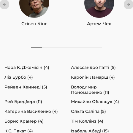
Стівен Кінг
Артем Чех
Нора K. Джемісін (4)
Алессандро Гатті (5)
Ліз Бурбо (4)
Каролін Ламарш (4)
Рейвен Кеннеді (5)
Володимир
Пономаренко (11)
Рей Бредбері (11)
Михайло Облещук (4)
Катерина Василенко (4)
Ольга Саліпа (5)
Борис Крамер (4)
Тім Коллінз (4)
К.С. Пакат (4)
Ізабель Абеді (15)