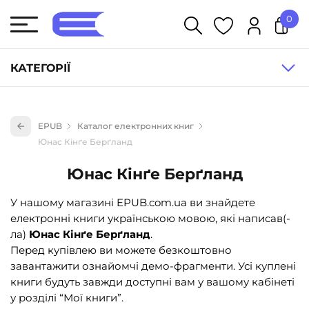
0
У кошику немає товарів.
КАТЕГОРІЇ
Художня література (1854)
EPUB
Каталог електронних книг
Книги для дітей (836)
Юнас Кінґе Берґланд
Книги для підлітків (240)
Юнас Кінґе Берґланд
Науково-популярна література (1015)
У нашому магазині EPUB.com.ua ви знайдете
Навчальна література та посібники (527)
електронні книги українською мовою, які написав(-
Енциклопедії, довідники, словники (55)
ла)
Юнас Кінґе Берґланд
.
Перед купівлею ви можете безкоштовно
Подарункові сертифікати (1)
завантажити ознайомчі демо-фрагменти. Усі куплені
книги будуть завжди доступні вам у вашому кабінеті
у розділі “Мої книги”.