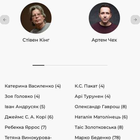
Стівен Кінг
Артем Чех
Катерина Василенко (4)
К.С. Пакат (4)
Зоя Головко (4)
Арі Турунен (4)
Іван Андрусяк (5)
Олександр Гаврош (8)
Джеймс С. А. Корі (6)
Наталія Матолінець (6)
Ребекка Яррос (7)
Таіс Золотковська (8)
Тетяна Винокурова-
Марко Беденко (78)