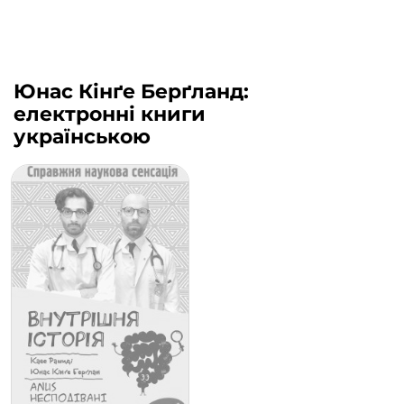
Юнас Кінґе Берґланд:
електронні книги
українською