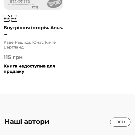
Внутрішня історія. Anus.
...
Каве Рашиді, Юнас Кінґе
Берґланд
115
грн
Книга недоступна для
продажу
Наші автори
ВСІ