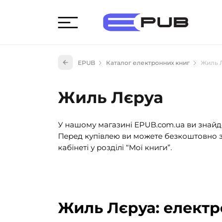
Худож
EPUB
Каталог електронних книг
Жиль 
Книги
Книги
Жиль Лєруа
Науко
Навч
У нашому магазині EPUB.com.ua ви знайде
(527)
Перед купівлею ви можете безкоштовно з
Енци
кабінеті у розділі “Мої книги”.
(55)
Подар
Жиль Лєруа: електр