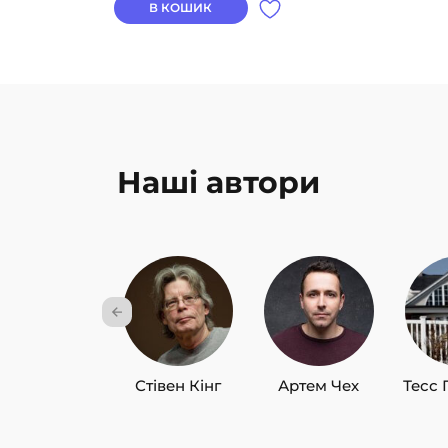
В КОШИК
Наші автори
Стівен Кінг
Артем Чех
Тесс 