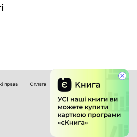
і
×
кі права
Оплата