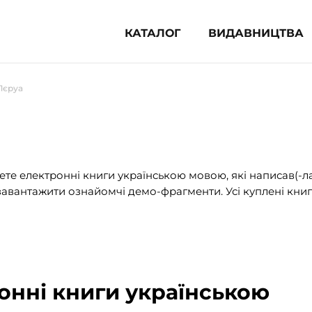
КАТАЛОГ
ВИДАВНИЦТВА
ня література (1854)
Лєруа
 для дітей (836)
 для підлітків (240)
во-популярна література (1015)
альна література та посібники
те електронні книги українською мовою, які написав(-л
авантажити ознайомчі демо-фрагменти. Усі куплені книг
клопедії, довідники, словники
ункові сертифікати (1)
онні книги українською