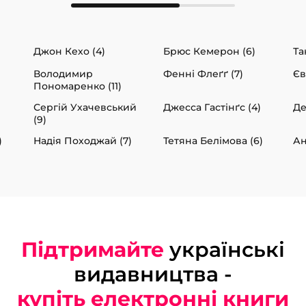
Джон Кехо (4)
Брюс Кемерон (6)
Та
Володимир
Фенні Флеґґ (7)
Єв
Пономаренко (11)
Сергій Ухачевський
Джесса Гастінґс (4)
Де
(9)
)
Надія Походжай (7)
Тетяна Белімова (6)
Ан
Підтримайте
українські
видавництва -
купіть електронні книги