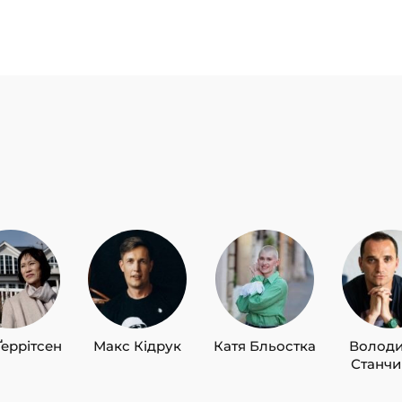
Ґеррітсен
Макс Кідрук
Катя Бльостка
Волод
Станч