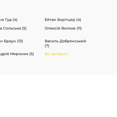
ня Гуд (4)
Ейтан Борітцер (4)
а Сольська (5)
Олексій Волков (11)
н Браун (13)
Василь Добрянський
(7)
дрій Мероник (5)
Всі автори