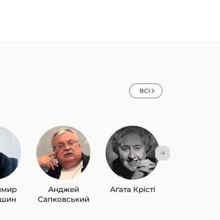
ВСІ
имир
Анджей
Аґата Крісті
Лю Цисін
ишин
Сапковський