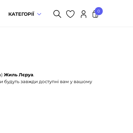
0
КАТЕГОРІЇ
У кошику немає товарів.
а)
Жиль Лєруа
.
и будуть завжди доступні вам у вашому