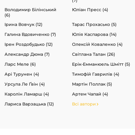
(7)
Володимир Білінський
Юліан Пресс (4)
(6)
Ірина Вовчук (12)
Тарас Прохасько (5)
Галина Вдовиченко (7)
Юлія Каспарова (14)
Ірен Роздобудько (12)
Олексій Коваленко (4)
Александр Дюма (7)
Світлана Талан (26)
Ларс Меле (6)
Ерік-Емманюель Шмітт (5)
Арі Турунен (4)
Тимофій Гаврилів (4)
Урсула Ле Ґвін (4)
Мартін Поллак (5)
Каролін Ламарш (4)
Артем Чапай (4)
Лариса Варзацька (12)
Всі автори