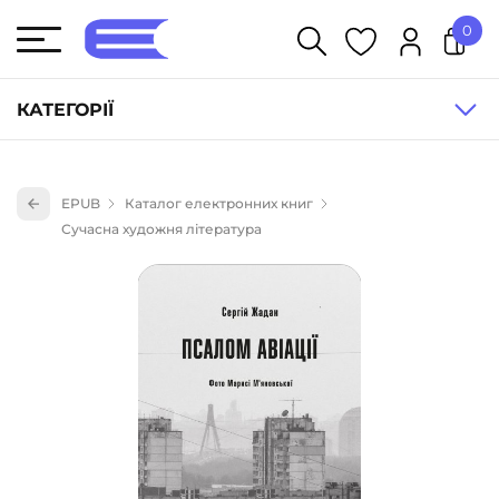
0
У кошику немає товарів.
КАТЕГОРІЇ
Художня література (1854)
EPUB
Каталог електронних книг
Книги для дітей (836)
Сучасна художня література
Книги для підлітків (240)
Науково-популярна література (1015)
Навчальна література та посібники (527)
Енциклопедії, довідники, словники (55)
Подарункові сертифікати (1)