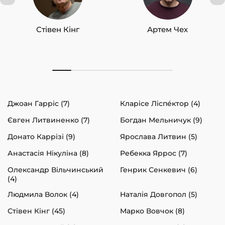
Стівен Кінг
Артем Чех
Джоан Гарріс (7)
Кларісе Ліспéктор (4)
Євген Литвиненко (7)
Богдан Мельничук (9)
Донато Каррізі (9)
Ярослава Литвин (5)
Анастасія Нікуліна (8)
Ребекка Яррос (7)
Олександр Вільчинський
Генрик Сенкевич (6)
(4)
Людмила Волок (4)
Наталія Довгопол (5)
Стівен Кінг (45)
Марко Вовчок (8)