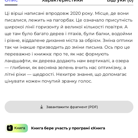
Ці вірші написані впродовж 2020 року. Місце, де вони
писалися, лежить на пагорбах. Це означало присутність
широкої лінії горизонту й великої кількості повітря. А
ще там було багато дерев і птахів, були балки, водойми
і рівне, віддалене дихання міста за обрієм. Зміна оптики
так чи інакше призводить до зміни письма. Ось про це
переважно і книжка: про те, як нас формують
ландшафти, як дерева додають нам вертикалі, а озера
— глибини, як весняна зелень вчить нас оптимізму, а
літні ріки — щедрості. Нехитре знання, що допомагає
цінувати кожен почутий зранку голос.
Завантажити фрагмент (
PDF
)
Книга бере участь у програмі єКнига