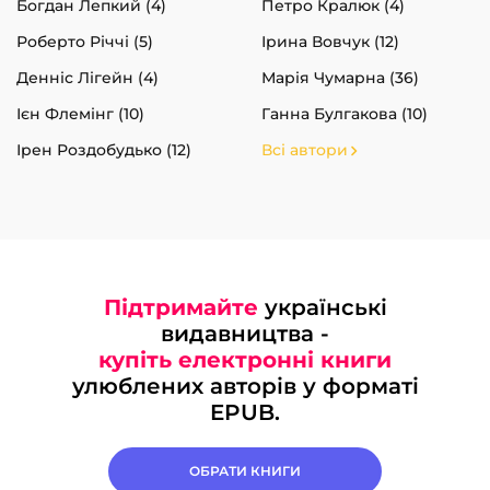
Богдан Лепкий (4)
Петро Кралюк (4)
Роберто Річчі (5)
Ірина Вовчук (12)
Денніс Лігейн (4)
Марія Чумарна (36)
Ієн Флемінг (10)
Ганна Булгакова (10)
Ірен Роздобудько (12)
Всі автори
Підтримайте
українські
видавництва -
купіть електронні книги
улюблених авторів у форматі
EPUB.
ОБРАТИ КНИГИ