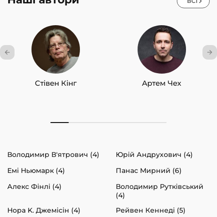
ВСІ
Стівен Кінг
Артем Чех
Володимир В'ятрович (4)
Юрій Андрухович (4)
Емі Ньюмарк (4)
Панас Мирний (6)
Алекс Фінлі (4)
Володимир Рутківський
(4)
Нора K. Джемісін (4)
Рейвен Кеннеді (5)