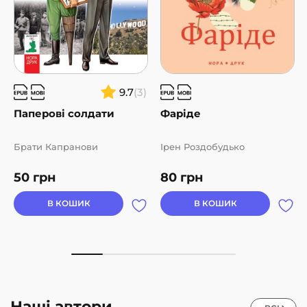
9.7
(3)
Паперові солдати
Фаріде
Брати Капранови
Ірен Роздобудько
50
грн
80
грн
В КОШИК
В КОШИК
Наші автори