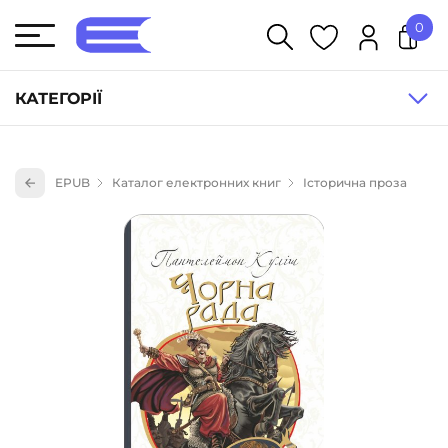
0
У кошику немає товарів.
КАТЕГОРІЇ
Художня література (1854)
EPUB
Каталог електронних книг
Історична проза
Книги для дітей (835)
Книги для підлітків (240)
Науково-популярна література (1015)
Навчальна література та посібники (527)
Енциклопедії, довідники, словники (55)
Подарункові сертифікати (1)