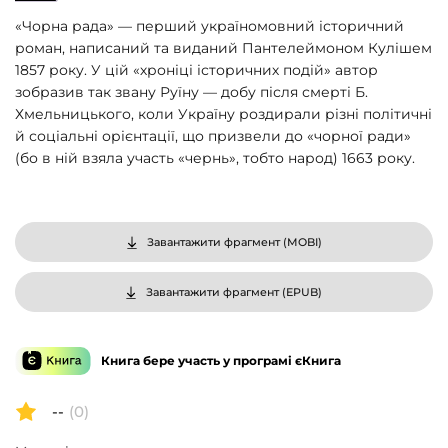
«Чорна рада» — перший україномовний історичний
роман, написаний та виданий Пантелеймоном Кулішем
1857 року. У цій «хроніці історичних подій» автор
зобразив так звану Руїну — добу після смерті Б.
Хмельницького, коли Україну роздирали різні політичні
й соціальні орієнтації, що призвели до «чорної ради»
(бо в ній взяла участь «чернь», тобто народ) 1663 року.
Завантажити фрагмент (
MOBI
)
Завантажити фрагмент (
EPUB
)
Книга бере участь у програмі єКнига
--
(0)