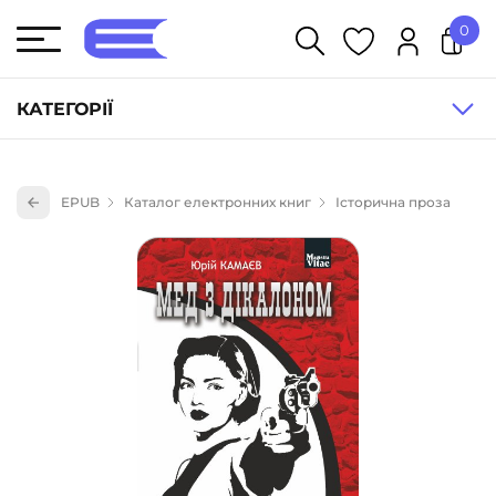
0
У кошику немає товарів.
КАТЕГОРІЇ
Художня література (1854)
EPUB
Каталог електронних книг
Історична проза
Книги для дітей (835)
Книги для підлітків (240)
Науково-популярна література (1015)
Навчальна література та посібники (527)
Енциклопедії, довідники, словники (55)
Подарункові сертифікати (1)