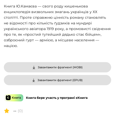
Книга Ю.Камаєва — свого роду кишенькова
енциклопедія визвольних змагань українців у ХХ
столітті. Проте справжню цінність роману становлять
не відомості про кількість ґудзиків на мундирі
українського авіатора 1919 року, а промовисті свідчення
про те, як «простий тутейший дядько стає бійцем»,
озброєний гурт — армією, а місцеве населення —
нацією.
Завантажити фрагмент (
MOBI
)
Завантажити фрагмент (
EPUB
)
Книга бере участь у програмі єКнига
--
(0)