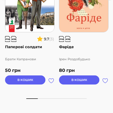
9.7
(3)
Паперові солдати
Фаріде
Брати Капранови
Ірен Роздобудько
50
грн
80
грн
В КОШИК
В КОШИК