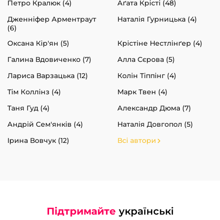
Петро Кралюк (4)
Аґата Крісті (48)
Дженніфер Арментраут
Наталія Гурницька (4)
(6)
Оксана Кір'ян (5)
Крістіне Нестлінґер (4)
Галина Вдовиченко (7)
Алла Сєрова (5)
Лариса Варзацька (12)
Колін Тіппінг (4)
Тім Коллінз (4)
Марк Твен (4)
Таня Гуд (4)
Александр Дюма (7)
Андрій Сем'янків (4)
Наталія Довгопол (5)
Ірина Вовчук (12)
Всі автори
Підтримайте
українські