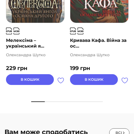
Мелексіма –
Кривава Кафа. Війна за
український я...
ос...
Олександра Шутко
Олександра Шутко
229
грн
199
грн
В КОШИК
В КОШИК
Вам може сподобатись
ВСІ