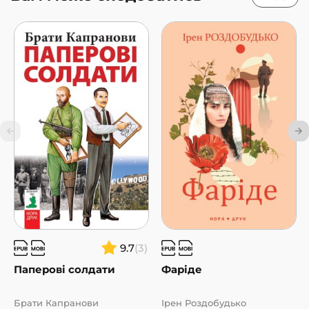
9.7
(3)
Паперові солдати
Фаріде
Брати Капранови
Ірен Роздобудько