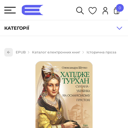
0
У кошику немає товарів.
КАТЕГОРІЇ
Художня література (1854)
EPUB
Каталог електронних книг
Історична проза
Книги для дітей (836)
Книги для підлітків (240)
Науково-популярна література (1015)
Навчальна література та посібники (527)
Енциклопедії, довідники, словники (55)
Подарункові сертифікати (1)