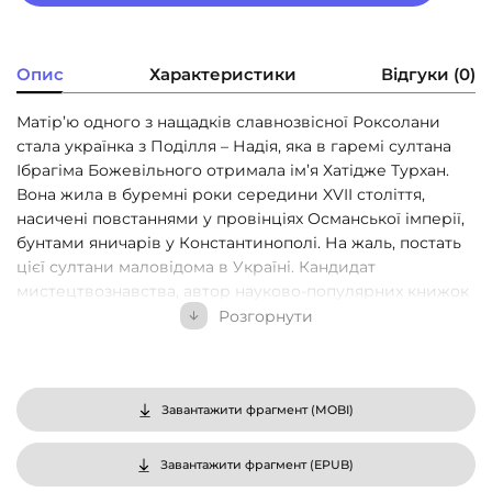
Опис
Характеристики
Відгуки (0)
Матір’ю одного з нащадків славнозвісної Роксолани
стала українка з Поділля – Надія, яка в гаремі султана
Ібрагіма Божевільного отримала ім’я Хатідже Турхан.
Вона жила в буремні роки середини XVII століття,
насичені повстаннями у провінціях Османської імперії,
бунтами яничарів у Константинополі. На жаль, постать
цієї султани маловідома в Україні. Кандидат
мистецтвознавства, автор науково-популярних книжок
«Роксолана: міфи та реалії» (2015, вид. 2-ге 2016), «Листи
Розгорнути
Роксолани: любов та дипломатія» (2017) Олександра
Шутко на основі історичних фактів, архівних матеріалів
та досліджень турецьких, американських і
західноєвропейських учених написала про Хатідже
Завантажити фрагмент (
MOBI
)
Турхан роман, що складається з трьох частин. Другий
том присвячено рокам володарювання цієї султани в
Завантажити фрагмент (
EPUB
)
Османській імперії. Адже після страти свекрухи —