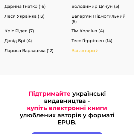
Дарина Гнатко (16)
Володимир Дячун (5)
Леся Українка (13)
Валер'ян Підмогильний
(5)
Кріс Рідел (7)
Тім Коллінз (4)
Давід Брі (4)
Тесс Ґеррітсен (14)
Лариса Варзацька (12)
Всі автори
Підтримайте
українські
видавництва -
купіть електронні книги
улюблених авторів у форматі
EPUB.