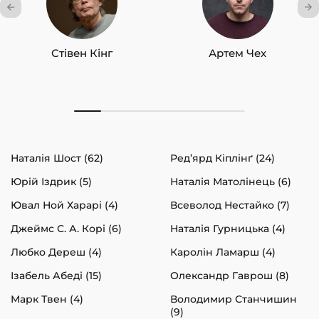
Стівен Кінг
Артем Чех
Наталія Шост (62)
Ред’ярд Кіплінґ (24)
Юрій Іздрик (5)
Наталія Матолінець (6)
Ювал Ной Харарі (4)
Всеволод Нестайко (7)
Джеймс С. А. Корі (6)
Наталія Гурницька (4)
Любко Дереш (4)
Каролін Ламарш (4)
Ізабель Абеді (15)
Олександр Гаврош (8)
Марк Твен (4)
Володимир Станчишин
(9)