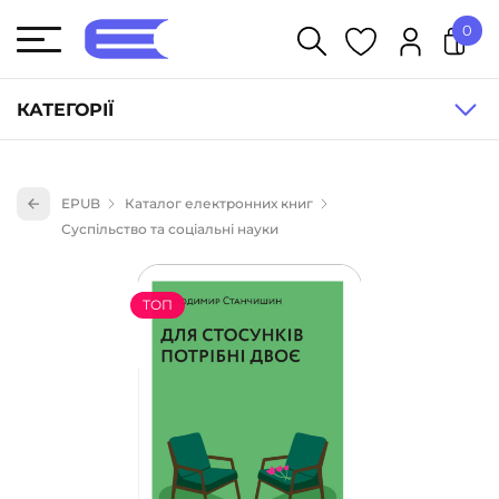
0
У кошику немає товарів.
КАТЕГОРІЇ
Художня література (1854)
EPUB
Каталог електронних книг
Книги для дітей (835)
Суспільство та соціальні науки
Книги для підлітків (240)
Науково-популярна література (1015)
ТОП
Навчальна література та посібники (527)
Енциклопедії, довідники, словники (55)
Подарункові сертифікати (1)