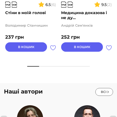
6.5
(6)
9.5
(2)
Стіни в моїй голові
Медицина доказова і
не ду...
Володимир Станчишин
Андрій Сем'янків
237
грн
252
грн
В КОШИК
В КОШИК
Наші автори
ВСІ