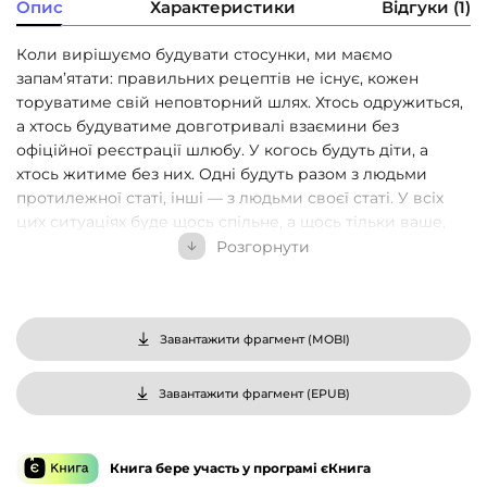
Опис
Характеристики
Відгуки (1)
Коли вирішуємо будувати стосунки, ми маємо
запам’ятати: правильних рецептів не існує, кожен
торуватиме свій неповторний шлях. Хтось одружиться,
а хтось будуватиме довготривалі взаємини без
офіційної реєстрації шлюбу. У когось будуть діти, а
хтось житиме без них. Одні будуть разом з людьми
протилежної статі, інші — з людьми своєї статі. У всіх
цих ситуаціях буде щось спільне, а щось тільки ваше,
особливе.
Розгорнути
У книжці психолог-психотерапевт Володимир
Станчишин розповідає про схожі моменти, які може
переживати кожна пара. Що відбувається, коли
Завантажити фрагмент (
MOBI
)
закінчується перший етап закоханості? Чому кризи та
конфлікти — це нормально? Як змінюється життя, коли
Завантажити фрагмент (
EPUB
)
в пари з’являється немовля? Як батькам пережити
«вибух» підліткового віку дитини? Які етапи проходить
сім’я, що виховує дитину з інвалідністю? Чому домашнє
Книга бере участь у програмі єКнига
насильство — це не приватна справа і про нього треба