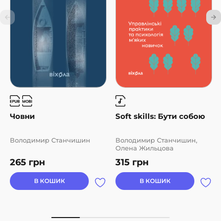
Човни
Soft skills: Бути собою
Володимир Станчишин
Володимир Станчишин,
Олена Жильцова
265
грн
315
грн
В КОШИК
В КОШИК