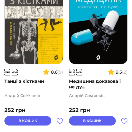
8.6
(9)
9.5
(2)
Танці з кістками
Медицина доказова і
не ду...
Андрій Сем'янків
Андрій Сем'янків
252
грн
252
грн
В КОШИК
В КОШИК