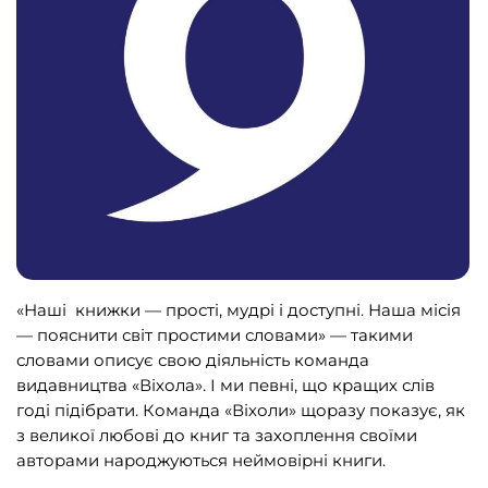
Подарункові сертифікати
(1)
ВИДАВНИЦТВА
Biblio.Center
(3)
BookChef
(165)
OLEAN
(2)
«Наші книжки — прості, мудрі і доступні. Наша місія
Readberry
(13)
— пояснити світ простими словами» — такими
Steppe Lighthouse
(2)
словами описує свою діяльність команда
видавництва «Віхола». І ми певні, що кращих слів
Алатон
(25)
годі підібрати. Команда «Віхоли» щоразу показує, як
АССА
(60)
з великої любові до книг та захоплення своїми
авторами народжуються неймовірні книги.
Видавництво «Крок»
(49)