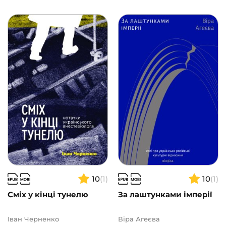
10
(1)
10
(1)
Сміх у кінці тунелю
За лаштунками імперії
Іван Черненко
Віра Агеєва