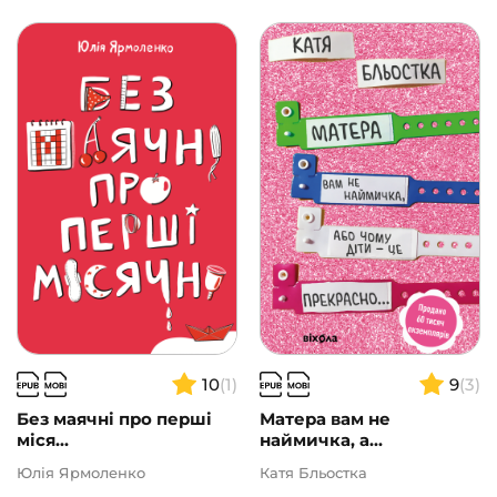
10
(1)
9
(3)
Без маячні про перші
Матера вам не
міся...
наймичка, а...
Юлія Ярмоленко
Катя Бльостка