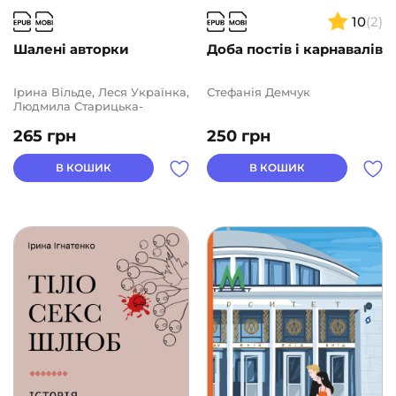
10
(2)
Шалені авторки
Доба постів і карнавалів
Ірина Вільде, Леся Українка,
Стефанія Демчук
Людмила Старицька-
Черняхівська, Людмила
265
грн
250
грн
Таран, Марко Вовчок,
Наталя Кобринська, Наталя
Романович-Ткаченко,
В КОШИК
В КОШИК
Оксана Забужко, Олена
Пчілка, Ольга Кобилянська,
Софія Яблонська, Уляна
Кравченко