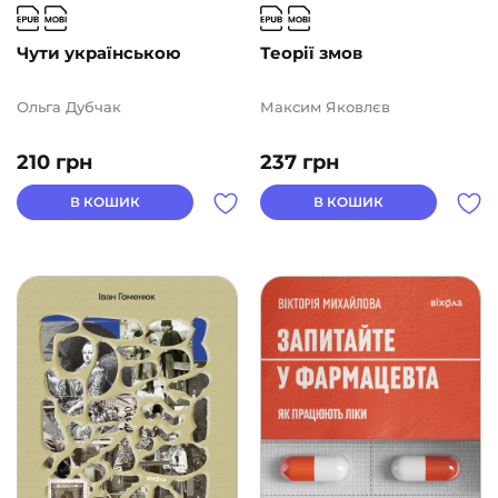
Чути українською
Теорії змов
Ольга Дубчак
Максим Яковлєв
210
грн
237
грн
В КОШИК
В КОШИК