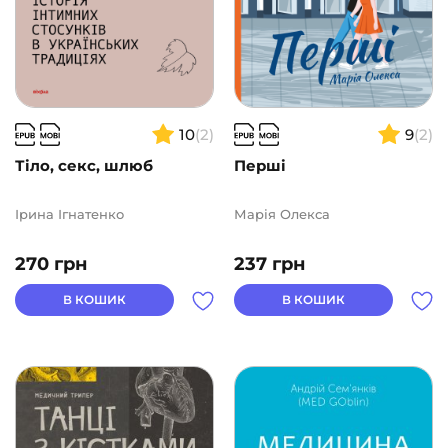
10
(2)
9
(2)
Тіло, секс, шлюб
Перші
Ірина Ігнатенко
Марія Олекса
270
грн
237
грн
В КОШИК
В КОШИК