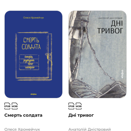
Ще одну сторінку
(10)
АВТОРИ
ЦІНА
2
1000
Смерть солдата
Дні тривог
Олеся Хромейчук
Анатолій Дністровий