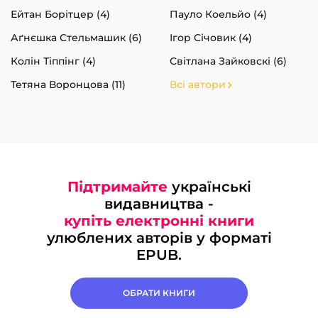
Ейтан Борітцер (4)
Пауло Коельйо (4)
Аґнєшка Стельмашик (6)
Ігор Січовик (4)
Колін Тіппінг (4)
Світлана Зайковскі (6)
Тетяна Воронцова (11)
Всі автори
Підтримайте
українські
видавництва -
купіть електронні книги
улюблених авторів у форматі
EPUB.
ОБРАТИ КНИГИ