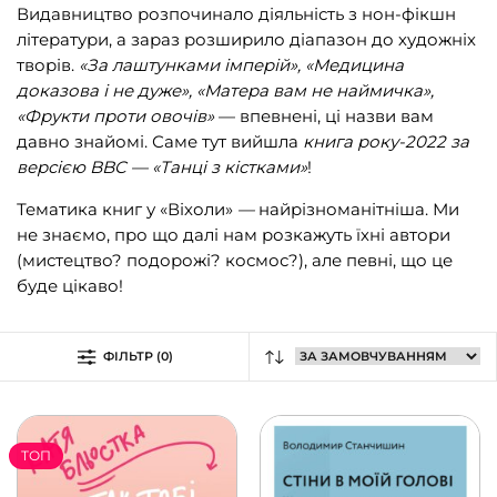
Видавництво розпочинало діяльність з нон-фікшн
Видавництво Анетти Антоненко
(239)
літератури, а зараз розширило діапазон до художніх
Видавництво Богдан
(1515)
творів.
«За лаштунками імперій», «Медицина
доказова і не дуже», «Матера вам не наймичка»,
Відкриття
(1)
«Фрукти проти овочів»
— впевнені, ці назви вам
Віхола
(273)
давно знайомі. Саме тут вийшла
книга року-2022 за
версією BBC — «Танці з кістками»
!
їzhak
(1)
Тематика книг у «Віхоли»
—
найрізноманітніша. Ми
К.І.С.
(18)
не знаємо, про що далі нам розкажуть їхні автори
Кальварія
(43)
(мистецтво? подорожі? космос?), але певні, що це
буде цікаво!
Кенгуру
(9)
Книги-ХХІ
(225)
ФІЛЬТР (0)
КСД
(1010)
Маміно
(10)
Мандрівець
(27)
ТОП
Меридіан Черновіц
(70)