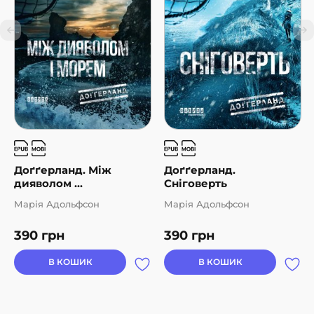
Доґґерланд. Між
Доґґерланд.
дияволом ...
Сніговерть
Марія Адольфсон
Марія Адольфсон
390
грн
390
грн
В КОШИК
В КОШИК