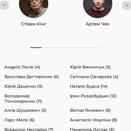
Стівен Кінг
Артем Чех
Андрій Лесів (4)
Юрій Винничук (5)
Ярослава Дегтяренко (6)
Світлана Овчарова (4)
Юрій Даценко (9)
Наталя Будна (14)
Володимир
Ірен Роздобудько (12)
Пономаренко (11)
Алла Шушкевич (5)
Віктор Янкевич (6)
Ларс Меле (6)
Анастасія Нікуліна (8)
Всеволод Нестайко (7)
Пенелопа Дуглас (6)