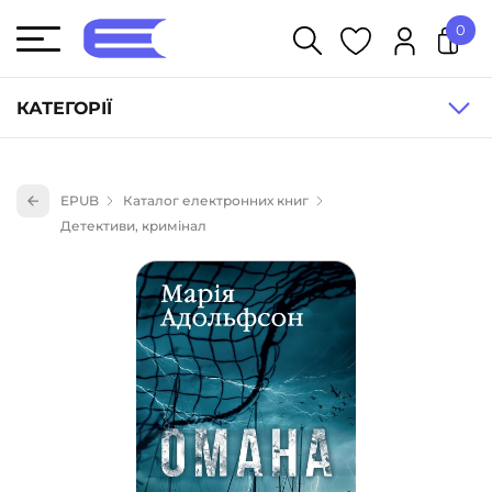
0
У кошику немає товарів.
КАТЕГОРІЇ
Художня література (1854)
EPUB
Каталог електронних книг
Книги для дітей (836)
Детективи, кримінал
Книги для підлітків (240)
Науково-популярна література (1015)
Навчальна література та посібники (527)
Енциклопедії, довідники, словники (55)
Подарункові сертифікати (1)