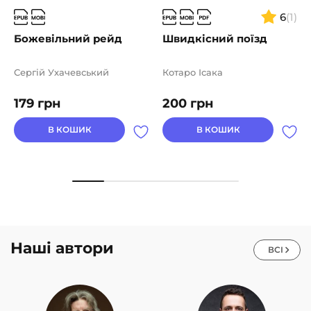
6
(1)
Божевільний рейд
Швидкісний поїзд
Сергій Ухачевський
Котаро Ісака
179
грн
200
грн
В КОШИК
В КОШИК
Наші автори
ВСІ