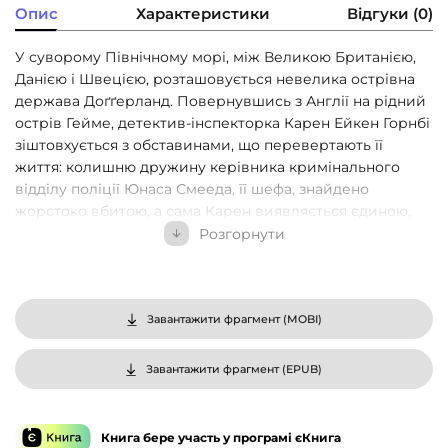
Опис
Характеристики
Відгуки (0)
У суворому Північному морі, між Великою Британією,
Данією і Швецією, розташовується невелика острівна
держава Доґґерланд. Повернувшись з Англії на рідний
острів Гейме, детектив-інспекторка Карен Ейкен Горнбі
зіштовхується з обставинами, що перевертають її
життя: колишню дружину керівника кримінального
відділу поліції Юнаса Смееда, її шефа, знайдено
жорстоко вбитою, а сама Карен виявляється єдиною,
хто може підтвердити його алібі. У пошуках убивці,
Розгорнути
який не залишив жодних слідів, Карен поринає в
таємниці, заховані в минулому Доґґерланда, і
дізнається, що правда є настільки складною і химерною,
що навіть їй, досвідченій поліцейській, важко уявити її
Завантажити фрагмент (
MOBI
)
у всій повноті.
Завантажити фрагмент (
EPUB
)
Книга бере участь у програмі єКнига