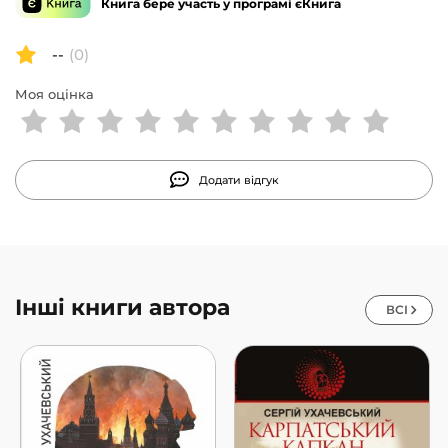
Книга бере участь у програмі єКнига
життя і настрої в містах, що контролюють бойовики.
Історія викладена доступною мовою, з легким гумором,
--
(0)
цікавими персонажами і блискучими описами.
Хвилююча любовна лінія, закручений сюжет із
Моя оцінка
несподіваними розв’язками сподобаються широкому
колу читачів.
Додати відгук
Інші книги автора
ВСІ