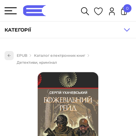
0
У кошику немає товарів.
КАТЕГОРІЇ
Художня література (1854)
EPUB
Каталог електронних книг
Книги для дітей (835)
Детективи, кримінал
Книги для підлітків (240)
Науково-популярна література (1015)
Навчальна література та посібники (527)
Енциклопедії, довідники, словники (55)
Подарункові сертифікати (1)