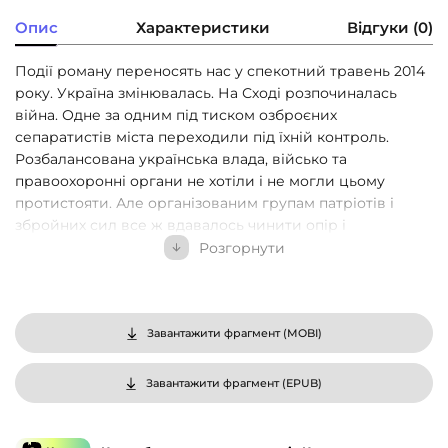
Опис
Характеристики
Відгуки (0)
Події роману переносять нас у спекотний травень 2014
року. Україна змінювалась. На Сході розпочиналась
війна. Одне за одним під тиском озброєних
сепаратистів міста переходили під їхній контроль.
Розбалансована українська влада, військо та
правоохоронні органи не хотіли і не могли цьому
протистояти. Але організованим групам патріотів і
збройних сил все ж вдавалось чинити опір і
стримувати швидкий наступ ворога. У романі йдеться
Розгорнути
про успішну операцію, яку в 2014 році провели
майданівці з вивезення державних цінностей і
документів з уже не підконтрольного українській владі
Луганська. Головні персонажі — відомі читачам з
Завантажити фрагмент (
MOBI
)
роману «Такий шалений рік». З ними — майданівські
побратими, які легко погоджуються на ризикові
Завантажити фрагмент (
EPUB
)
операції і блискуче здійснюють їх. Незважаючи на
тисячі перешкод, зради та підступ. Автор зі знанням
матеріалу передає тогочасний майданівський побут,