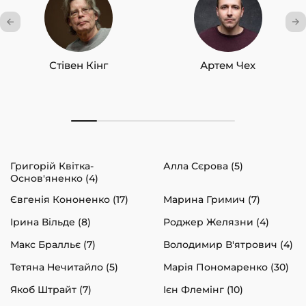
Стівен Кінг
Артем Чех
Григорій Квітка-
Алла Сєрова (5)
Основ'яненко (4)
Євгенія Кононенко (17)
Марина Гримич (7)
Ірина Вільде (8)
Роджер Желязни (4)
Макс Бралльє (7)
Володимир В'ятрович (4)
Тетяна Нечитайло (5)
Марія Пономаренко (30)
Якоб Штрайт (7)
Ієн Флемінг (10)