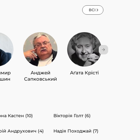
ВСІ
имир
Анджей
Аґата Крісті
Лю Цисін
ишин
Сапковський
на Кастен (10)
Вікторія Голт (6)
ій Андрухович (4)
Надія Походжай (7)