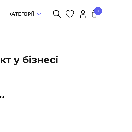
0
КАТЕГОРІЇ
У кошику немає товарів.
т у бізнесі
га