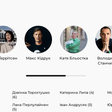
Ґеррітсен
Макс Кідрук
Катя Бльостка
Волод
Станч
Дзвінка Торохтушко
Катерина Липа (4)
Мо
(6)
Лана Перлулайнен
Іван Андрусяк (5)
Юр
(5)