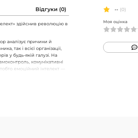
Відгуки (0)
--
(0)
Моя оцінка
телект» здійснив революцію в
тор аналізує причини й
ка, так і всієї організації,
в у будь-якій галузі. На
самоконтроль, комунікативні
 тобто емоційний інтелект —
мку автора, це важливіше за
що вища посада людини, то
о потенціал для розвитку
шої кар’єри, а також дає нам
ктивності.