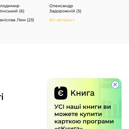
олодимир
Олександр
лінський (6)
Задорожній (5)
аніслав Лем (23)
Всі автори
×
і