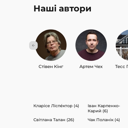
Наші автори
Стівен Кінг
Артем Чех
Тесс 
Кларісе Ліспéктор (4)
Іван Карпенко-
Карий (6)
Світлана Талан (26)
Чак Поланік (4)