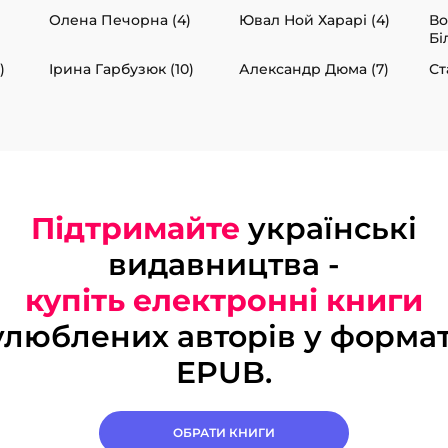
Олена Печорна (4)
Ювал Ной Харарі (4)
В
Бі
)
Ірина Гарбузюк (10)
Александр Дюма (7)
Ст
Підтримайте
українські
видавництва -
купіть електронні книги
улюблених авторів у формат
EPUB.
ОБРАТИ КНИГИ