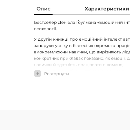
Опис
Характеристики
Бестселер Деніела Ґоулмана «Емоційний ін
психології.
У другій книжці про емоційний інтелект ав
запоруки успіху в бізнесі як окремого працівни
виокремлюючи навички, що вирізняють лідері
конкретних прикладах показано, як емоції, 
навички й здатність працювати в команді —
впливають на успіх у житті та бізнесі. На ду
Розгорнути
IQ, науковий ступінь та життєвий досвід. І 
вагоміші ці навички.
Ґоулман наголошує на тому, що всі ми маєм
емоційного інтелекту на будь-якому етапі на
рекомендації щодо підвищення власної ефе