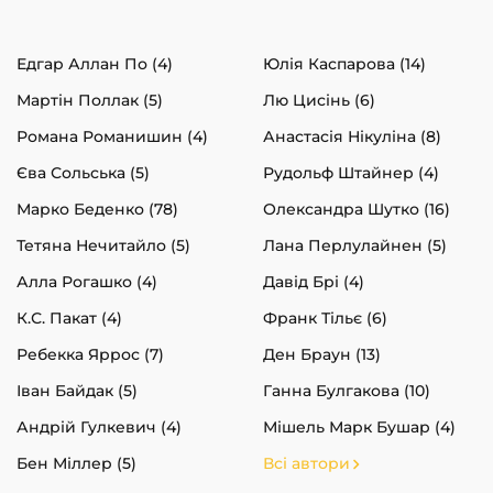
Едгар Аллан По (4)
Юлія Каспарова (14)
Мартін Поллак (5)
Лю Цисінь (6)
Романа Романишин (4)
Анастасія Нікуліна (8)
Єва Сольська (5)
Рудольф Штайнер (4)
Марко Беденко (78)
Олександра Шутко (16)
Тетяна Нечитайло (5)
Лана Перлулайнен (5)
Алла Рогашко (4)
Давід Брі (4)
К.С. Пакат (4)
Франк Тільє (6)
Ребекка Яррос (7)
Ден Браун (13)
Іван Байдак (5)
Ганна Булгакова (10)
Андрій Гулкевич (4)
Мішель Марк Бушар (4)
Бен Міллер (5)
Всі автори