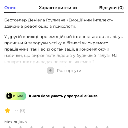
Опис
Характеристики
Відгуки (0)
Бестселер Деніела Ґоулмана «Емоційний інтелект»
здійснив революцію в психології.
У другій книжці про емоційний інтелект автор аналізує
причини й запоруки успіху в бізнесі як окремого
працівника, так і всієї організації, виокремлюючи
навички, що вирізняють лідерів у будь-якій галузі. На
конкретних прикладах показано, як емоції,
самоконтроль, комунікативні навички й здатність
Розгорнути
працювати в команді — тобто емоційний інтелект —
впливають на успіх у житті та бізнесі. На думку автора,
це важливіше за IQ, науковий ступінь та життєвий
досвід. І що вища посада людини, то вагоміші ці
Книга бере участь у програмі єКнига
навички.
Ґоулман наголошує на тому, що всі ми маємо потенціал
--
(0)
для розвитку емоційного інтелекту на будь-якому етапі
Моя оцінка
нашої кар’єри, а також дає нам рекомендації щодо