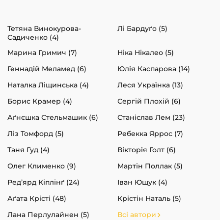
Тетяна Винокурова-
Лі Бардуґо (5)
Садиченко (4)
Марина Гримич (7)
Ніка Нікалео (5)
Геннадій Меламед (6)
Юлія Каспарова (14)
Наталка Ліщинська (4)
Леся Українка (13)
Борис Крамер (4)
Сергій Плохій (6)
Аґнєшка Стельмашик (6)
Станіслав Лем (23)
Ліз Томфорд (5)
Ребекка Яррос (7)
Таня Гуд (4)
Вікторія Голт (6)
Олег Клименко (9)
Мартін Поллак (5)
Ред’ярд Кіплінґ (24)
Іван Ющук (4)
Аґата Крісті (48)
Крістін Наталь (5)
Лана Перлулайнен (5)
Всі автори