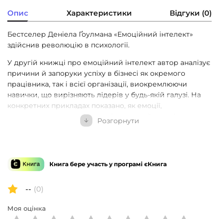
Опис
Характеристики
Відгуки (0)
Бестселер Деніела Ґоулмана «Емоційний інтелект»
здійснив революцію в психології.
У другій книжці про емоційний інтелект автор аналізує
причини й запоруки успіху в бізнесі як окремого
працівника, так і всієї організації, виокремлюючи
навички, що вирізняють лідерів у будь-якій галузі. На
конкретних прикладах показано, як емоції,
самоконтроль, комунікативні навички й здатність
Розгорнути
працювати в команді — тобто емоційний інтелект —
впливають на успіх у житті та бізнесі. На думку автора,
це важливіше за IQ, науковий ступінь та життєвий
досвід. І що вища посада людини, то вагоміші ці
Книга бере участь у програмі єКнига
навички.
Ґоулман наголошує на тому, що всі ми маємо потенціал
--
(0)
для розвитку емоційного інтелекту на будь-якому етапі
Моя оцінка
нашої кар’єри, а також дає нам рекомендації щодо