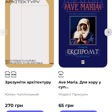
Зрозуміти архітектуру
Ave Maria. Для хору у
суп...
Юліан Чаплінський
Модест Присухін
270
грн
65
грн