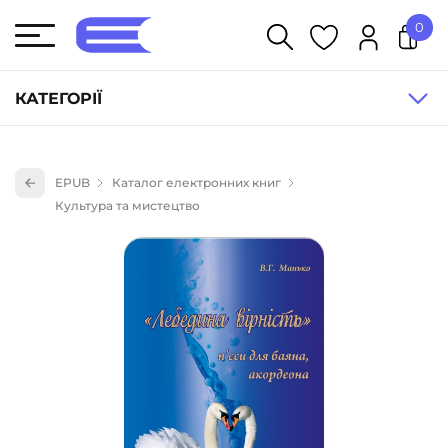
0
У кошику немає товарів.
КАТЕГОРІЇ
Художня література (1854)
EPUB
Каталог електронних книг
Книги для дітей (836)
Культура та мистецтво
Книги для підлітків (240)
Науково-популярна література (1015)
Навчальна література та посібники (527)
Енциклопедії, довідники, словники (55)
Подарункові сертифікати (1)