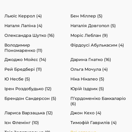
Льюїс Керрол (4)
Бен Міллер (5)
Наталя Лапіна (4)
Наталія Довгопол (5)
Олександра Шутко (16)
Моріс Леблан (9)
Володимир
Фірдоусі Абулькасим (4)
Пономаренко (11)
Джоджо Мойєс (14)
Дарина Гнатко (16)
Рей Бредбері (11)
Ольга Мочула (4)
Ю Несбе (5)
Ніка Нікалео (5)
Ірен Роздобудько (12)
Юрій Іздрик (5)
Брендон Сандерсон (5)
П’єрдоменіко Баккаларіо
(6)
Лариса Варзацька (12)
Джон Кехо (4)
Ієн Флемінг (10)
Тимофій Гаврилів (4)