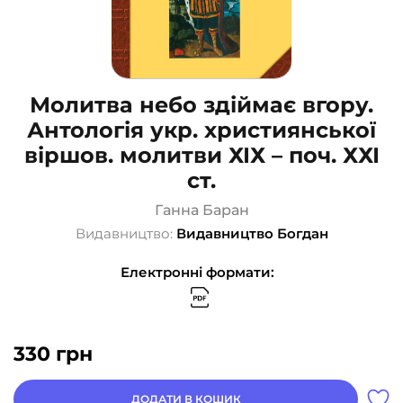
Молитва небо здіймає вгору.
Антологія укр. християнської
віршов. молитви ХІХ – поч. ХХІ
ст.
Ганна Баран
Видавництво:
Видавництво Богдан
Електронні формати:
330
грн
ДОДАТИ В КОШИК