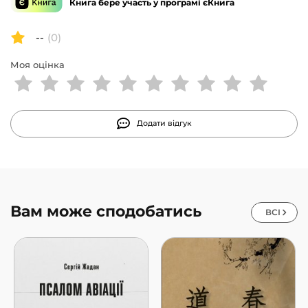
Книга бере участь у програмі єКнига
--
(0)
Моя оцінка
Додати відгук
Вам може сподобатись
ВСІ