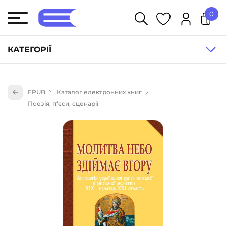
0
У кошику немає товарів.
КАТЕГОРІЇ
Художня література (1854)
EPUB
Каталог електронних книг
Книги для дітей (836)
Поезія, п‘єси, сценарії
Книги для підлітків (240)
Науково-популярна література (1015)
Навчальна література та посібники (527)
Енциклопедії, довідники, словники (55)
Подарункові сертифікати (1)