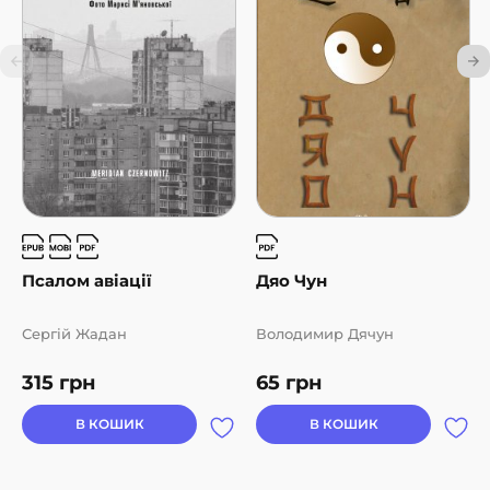
Псалом авіації
Дяо Чун
Сергій Жадан
Володимир Дячун
315
грн
65
грн
В КОШИК
В КОШИК