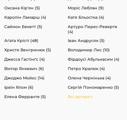
Оксана Кір'ян (5)
Моріс Леблан (9)
Каролін Ламарш (4)
Катя Бльостка (4)
Саймон Бекетт (5)
Артуро Перес-Реверте
(4)
Аґата Крісті (48)
Іван Андрусяк (5)
Христя Венгринюк (5)
Володимир Лис (10)
Джесса Гастінґс (4)
Фірдоусі Абулькасим (4)
Віктор Янкевич (6)
Петро Кралюк (4)
Джоджо Мойєс (14)
Олена Чернінька (4)
Ірвін Ялом (6)
Сергій Пономаренко (5)
Елена Ферранте (5)
Всі автори