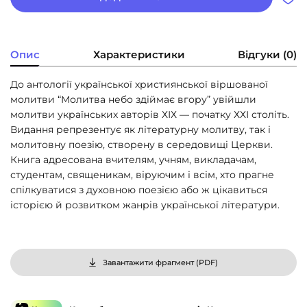
Опис
Характеристики
Відгуки (0)
До антології української християнської віршованої
молитви “Молитва небо здіймає вгору” увійшли
молитви українських авторів ХІХ — початку ХХІ століть.
Видання репрезентує як літературну молитву, так і
молитовну поезію, створену в середовищі Церкви.
Книга адресована вчителям, учням, викладачам,
студентам, священикам, віруючим і всім, хто прагне
спілкуватися з духовною поезією або ж цікавиться
історією й розвитком жанрів української літератури.
Завантажити фрагмент (
PDF
)