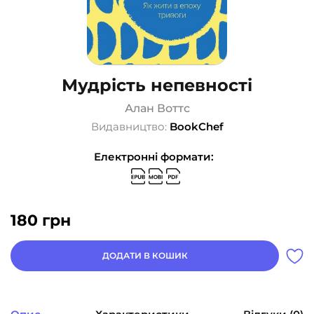
Мудрість непевності
Алан Воттс
Видавництво:
BookChef
Електронні формати:
180
грн
ДОДАТИ В КОШИК