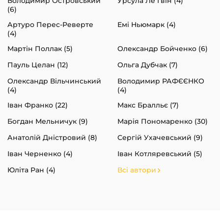
Володимир Островський
Урсула Ле Ґвін (4)
(6)
Артуро Перес-Реверте
Емі Ньюмарк (4)
(4)
Мартін Поллак (5)
Олександр Бойченко (6)
Пауль Целан (12)
Ольга Дубчак (7)
Олександр Вільчинський
Володимир РАФЄЄНКО
(4)
(4)
Іван Франко (22)
Макс Бралльє (7)
Богдан Мельничук (9)
Марія Пономаренко (30)
Анатолій Дністровий (8)
Сергій Ухачевський (9)
Іван Черненко (4)
Іван Котляревський (5)
Юліта Ран (4)
Всі автори