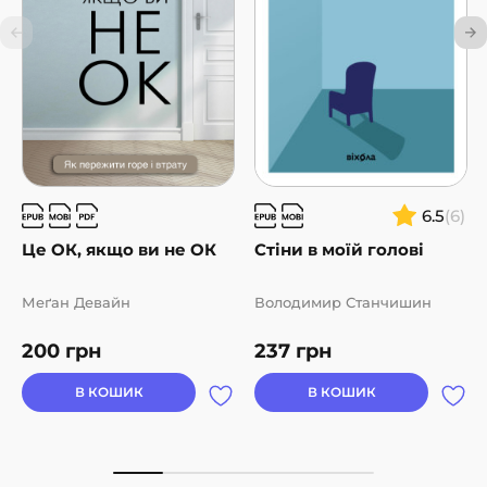
6.5
(6)
Це ОК, якщо ви не ОК
Стіни в моїй голові
Меґан Девайн
Володимир Станчишин
200
грн
237
грн
В КОШИК
В КОШИК