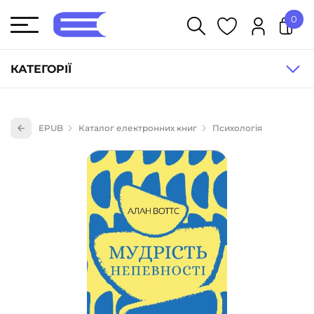
0
У кошику немає товарів.
КАТЕГОРІЇ
Художня література (1854)
EPUB
Каталог електронних книг
Психологія
Книги для дітей (835)
Книги для підлітків (240)
Науково-популярна література (1015)
Навчальна література та посібники (527)
Енциклопедії, довідники, словники (55)
Подарункові сертифікати (1)