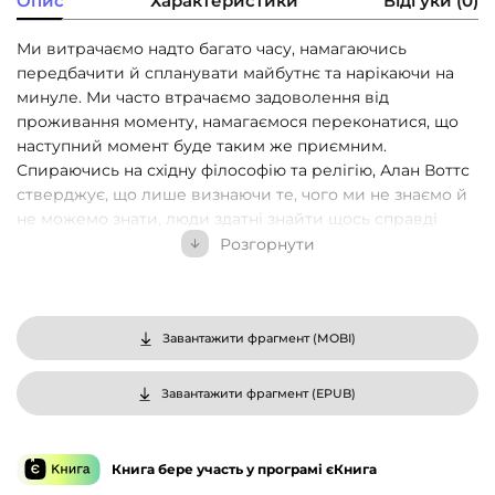
Опис
Характеристики
Відгуки (0)
Ми витрачаємо надто багато часу, намагаючись
передбачити й спланувати майбутнє та нарікаючи на
минуле. Ми часто втрачаємо задоволення від
проживання моменту, намагаємося переконатися, що
наступний момент буде таким же приємним.
Спираючись на східну філософію та релігію, Алан Воттс
стверджує, що лише визнаючи те, чого ми не знаємо й
не можемо знати, люди здатні знайти щось справді
варте знання.
Розгорнути
Щоб жити повноцінним життям, потрібно прийняти
сьогодення — повністю жити саме зараз. Елегантно
обґрунтована й зрозуміло написана, ця невелика книга
Завантажити фрагмент (
MOBI
)
містить у собі тисячолітню мудрість, яка вчить бути
щасливим у непевності.
Завантажити фрагмент (
EPUB
)
Книга бере участь у програмі єКнига