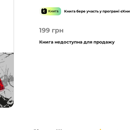
Книга бере участь у програмі єКни
199
грн
Книга недоступна для продажу