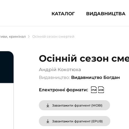
КАТАЛОГ
ВИДАВНИЦТВА
ня література (1854)
иви, кримінал
Осінній сезон смертей
 для дітей (833)
 для підлітків (240)
Осінній сезон см
во-популярна література (1015)
альна література та посібники
Андрій Кокотюха
Видавництво:
Видавництво Богдан
клопедії, довідники, словники
Електронні формати:
ункові сертифікати (1)
Завантажити фрагмент (
MOBI
)
Завантажити фрагмент (
EPUB
)