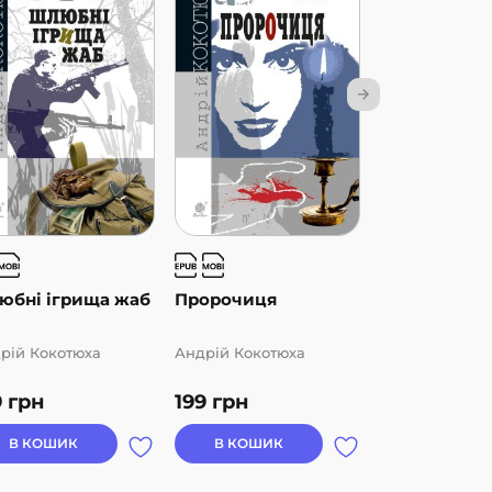
юбні ігрища жаб
Пророчиця
Останній ко
рій Кокотюха
Андрій Кокотюха
Андрій Кокот
9
грн
199
грн
129
грн
В КОШИК
В КОШИК
В КОШИК