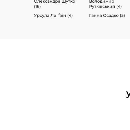
Олександра Шутко
Володимир
(16)
Рутківський (4)
Урсула Ле Ґвін (4)
Ганна Осадко (5)