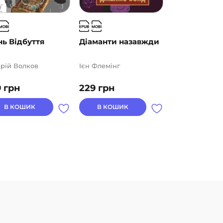
ь Відбуття
Діаманти назавжди
Доктор Ноу
рій Волков
Ієн Флемінг
Ієн Флемінг
9
грн
229
грн
249
грн
В КОШИК
В КОШИК
В КОШИК