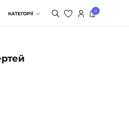
0
КАТЕГОРІЇ
У кошику немає товарів.
ертей