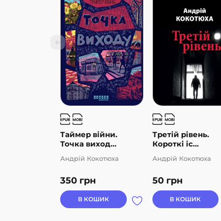
Таймер війни.
Третій рівень.
Точка виход...
Короткі іс...
Андрій Кокотюха
Андрій Кокотюха
350
грн
50
грн
В КОШИК
В КОШИК