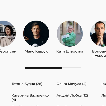
Ґеррітсен
Макс Кідрук
Катя Бльостка
Волод
Станч
Тетяна Будна (28)
Ольга Мочула (4)
Ір
)
Катерина Василенко
Андрій Любка (12)
Лю
(4)