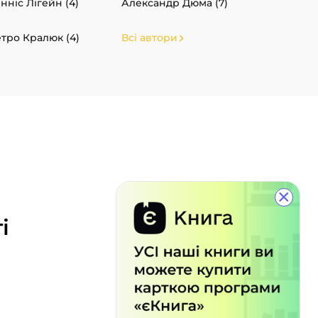
нніс Лігейн (4)
Александр Дюма (7)
тро Кралюк (4)
Всі автори
×
і