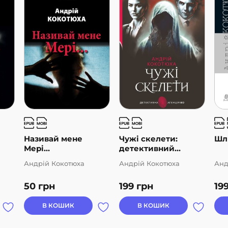
Називай мене
Чужі скелети:
Шл
Мері…
детективний...
Андрій Кокотюха
Андрій Кокотюха
Анд
50
грн
199
грн
19
В КОШИК
В КОШИК