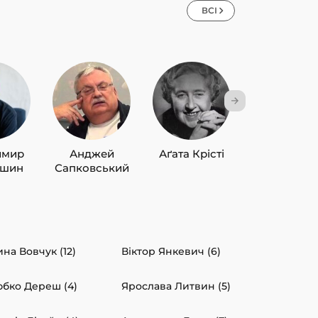
ВСІ
имир
Анджей
Аґата Крісті
Лю Цисін
ишин
Сапковський
ина Вовчук (12)
Віктор Янкевич (6)
бко Дереш (4)
Ярослава Литвин (5)