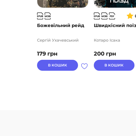
Божевільний рейд
Швидкісний пої
Сергій Ухачевський
Котаро Ісака
179
грн
200
грн
В КОШИК
В КОШИК