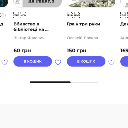
6
(1)
зд
Вбивство в
Гра у три руки
Ден
бібліотеці на ...
Віктор Янкевич
Олексій Волков
Анд
60
грн
150
грн
16
В КОШИК
В КОШИК