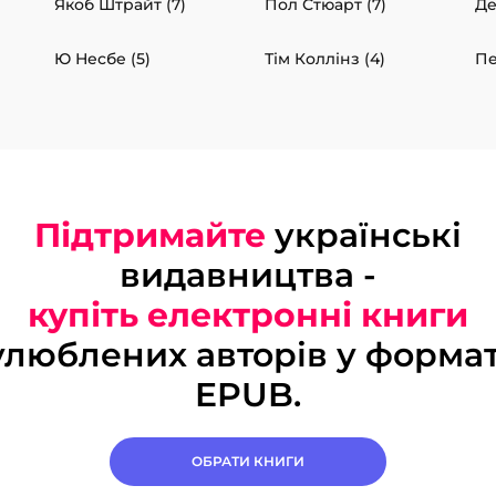
Якоб Штрайт (7)
Пол Стюарт (7)
Де
Ю Несбе (5)
Тім Коллінз (4)
Пе
Підтримайте
українські
видавництва -
купіть електронні книги
улюблених авторів у формат
EPUB.
ОБРАТИ КНИГИ