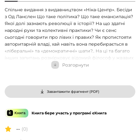
Спільне видання з видавництвом «Ніка-Центр». Бесіди
з Од Ланслен Що таке політика? Що таке емансипація?
Якої долі зазнають революції в історії? На що здатні
народні рухи та колективні практики? Чи є сенс
сьогодні говорити про лівих і правих? Як протистояти
авторитарній владі, хай навіть вона перебирається в
«ліберальні» та «демократичні» шати?.. На ці та багато
інших запитань розмірковує відомий філософ у жвавих
бесідах і часто загострено полемічних діалогах. Видання
Розгорнути
також споряджене кількома лекціями на тему минулої
та сучасної ситуації в філософії та політиці, їхньої
обопільної взаємодії. Ален Бадью: «Мак’явеллі розлого
визначав політику як довершене мистецтво омани. Але
Завантажити фрагмент (
PDF
)
для нас політика має бути дещо іншим: здатністю
суспільства взяти в руки власну долю, винайти
справедливий лад і діяти згідно з імперативом
Книга бере участь у програмі єКнига
спільного блага». Нова книжка Бадью «Похвала
політиці» перетинає часи і континенти. Це щільний
--
(0)
компендіум знань про політику, історію, а отже, й