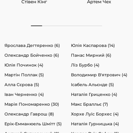
Стівен Кінг
Артем Чех
Ярослава Дегтяренко (6)
Юлія Каспарова (14)
Олександр Бойченко (6)
Панас Мирний (6)
Юлія Починок (4)
Ліз Бурбо (4)
Мартін Поллак (5)
Володимир В'ятрович (4)
Алла Сєрова (5)
Ісабель Альєнде (5)
Іван Черненко (4)
Наталія Гриценко (4)
Марія Пономаренко (30)
Макс Бралльє (7)
Олександр Гаврош (8)
Хорхе Луїс Борхес (4)
Ерік-Емманюель Шмітт (5)
Наталія Гурницька (4)