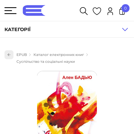
0
У кошику немає товарів.
КАТЕГОРІЇ
Художня література (1854)
EPUB
Каталог електронних книг
Книги для дітей (836)
Суспільство та соціальні науки
Книги для підлітків (240)
Науково-популярна література (1015)
Навчальна література та посібники (527)
Енциклопедії, довідники, словники (55)
Подарункові сертифікати (1)