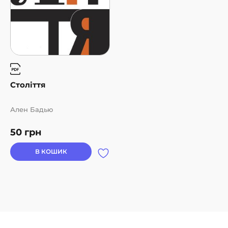
Французького інституту в Україні та видавничих
програм Французького інституту
Століття
Ален Бадью
50
грн
В КОШИК