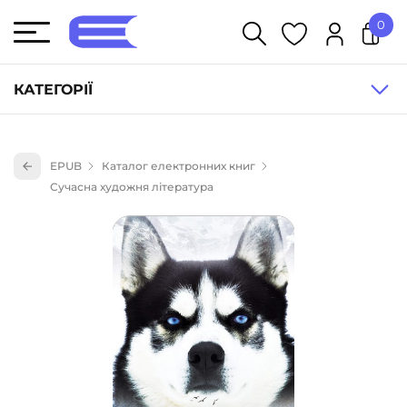
0
У кошику немає товарів.
КАТЕГОРІЇ
Художня література (1854)
EPUB
Каталог електронних книг
Книги для дітей (835)
Сучасна художня література
Книги для підлітків (240)
Науково-популярна література (1015)
Навчальна література та посібники (527)
Енциклопедії, довідники, словники (55)
Подарункові сертифікати (1)