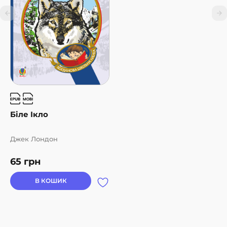
Біле Ікло
Джек Лондон
65
грн
В КОШИК