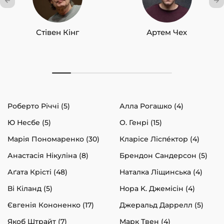
Стівен Кінг
Артем Чех
Роберто Річчі (5)
Алла Рогашко (4)
Ю Несбе (5)
О. Генрі (15)
Марія Пономаренко (30)
Кларісе Ліспéктор (4)
Анастасія Нікуліна (8)
Брендон Сандерсон (5)
Аґата Крісті (48)
Наталка Ліщинська (4)
Ві Кіланд (5)
Нора K. Джемісін (4)
Євгенія Кононенко (17)
Джеральд Даррелл (5)
Якоб Штрайт (7)
Марк Твен (4)