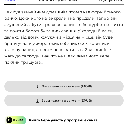
Бак був звичайним домашнім псом з каліфорнійського
ранчо. Доки його не викрали і не продали. Тепер він
змушений забути про своє колишнє безтурботне життя
та почати боротьбу за виживання. У холодній клітці,
далеко від дому, кочуючи з місця на місце, він буде
брати участь у жорстоких собачих боях, коритись
«закону палиці», проте не втратить найважливіше —
жагу до свободи. Бак почне шлях, яким його веде
поклик пращурів…
Завантажити фрагмент (
MOBI
)
Завантажити фрагмент (
EPUB
)
Книга бере участь у програмі єКнига