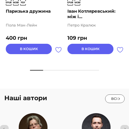
Паризька дружина
Іван Котляревський:
між і...
Пола Мак-Лейн
Петро Кралюк
400
грн
109
грн
В КОШИК
В КОШИК
Наші автори
ВСІ