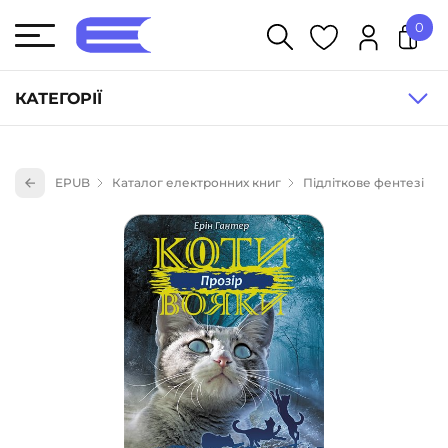
0
У кошику немає товарів.
КАТЕГОРІЇ
Художня література (1854)
EPUB
Каталог електронних книг
Підліткове фентезі
Книги для дітей (835)
Книги для підлітків (240)
Науково-популярна література (1015)
Навчальна література та посібники (527)
Енциклопедії, довідники, словники (55)
Подарункові сертифікати (1)