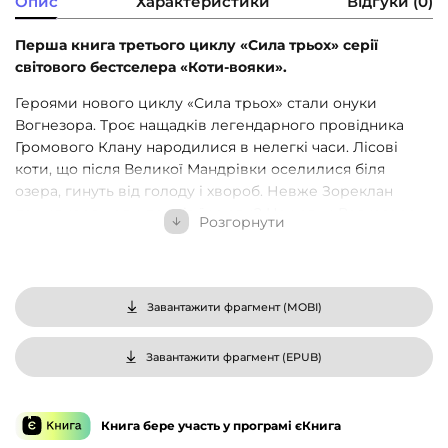
Опис
Характеристики
Відгуки (0)
Перша книга третього циклу «Сила трьох» серії
світового бестселера «Коти-вояки».
Героями нового циклу «Сила трьох» стали онуки
Вогнезора. Троє нащадків легендарного провідника
Громового Клану народилися в нелегкі часи. Лісові
коти, що після Великої Мандрівки оселилися біля
озера, гинуть від голоду і хвороб. Невже Зореклан
помилився, коли привів їх сюди? Нащадки Вогнезора
Розгорнути
отримали надзвичайну силу від зоряних предків. Та
поки що вони не усвідомлюють, який дар тримають у
своїх лапах. Їм доводиться самостійно обирати
життєвий шлях, помилятися, шукати себе знову і
Завантажити фрагмент (
MOBI
)
сподіватися, що в темному і непевному майбутньому
Кланів з’явиться хоча б найменший прозір… Аж поки
Завантажити фрагмент (
EPUB
)
один з них не зрозуміє, що його сила прихована в
слабкості, що темрява навколо нього — це насправді
дар провидіння.
Книга бере участь у програмі єКнига
Переклад з англійської — Катерина Дудка, Остап