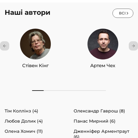
Наші автори
ВСІ
Стівен Кінг
Артем Чех
Тім Коллінз (4)
Олександр Гаврош (8)
Любов Долик (4)
Панас Мирний (6)
Олена Хомич (11)
Дженніфер Арментраут
(6)