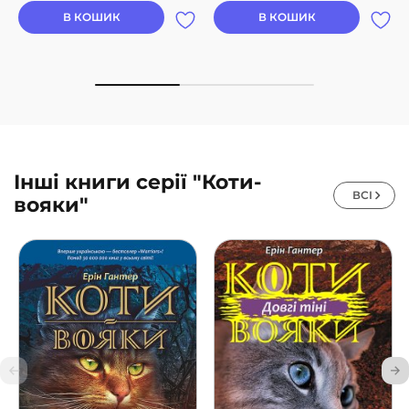
В КОШИК
В КОШИК
Інші книги серії "Коти-
ВСІ
вояки"