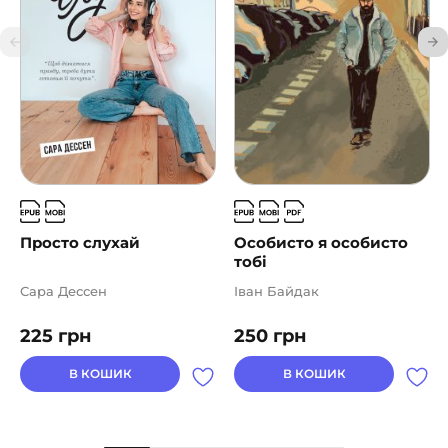
Просто слухай
Особисто я особисто
тобі
Сара Дессен
Іван Байдак
225
грн
250
грн
В КОШИК
В КОШИК