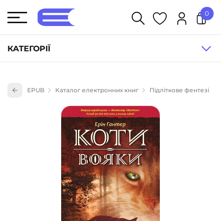
0
У кошику немає товарів.
КАТЕГОРІЇ
Художня література (1854)
EPUB
Каталог електронних книг
Підліткове фентезі
Книги для дітей (835)
Книги для підлітків (240)
Науково-популярна література (1015)
Навчальна література та посібники (527)
Енциклопедії, довідники, словники (55)
Подарункові сертифікати (1)