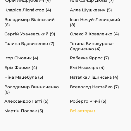
Юрій Андрухович (4)
Александр Дюма (7)
Кларісе Ліспéктор (4)
Алла Шушкевич (5)
Володимир Білінський
Іван Нечуй-Левицький
(6)
(8)
Сергій Ухачевський (9)
Олексій Коваленко (4)
Галина Вдовиченко (7)
Тетяна Винокурова-
Садиченко (4)
Ігор Січовик (4)
Ребекка Яррос (7)
Еріх Фромм (4)
Емі Ньюмарк (4)
Ніна Мацебула (5)
Наталка Ліщинська (4)
Володимир Винниченко
Всеволод Нестайко (7)
(8)
Алессандро Гатті (5)
Роберто Річчі (5)
Мартін Поллак (5)
Всі автори