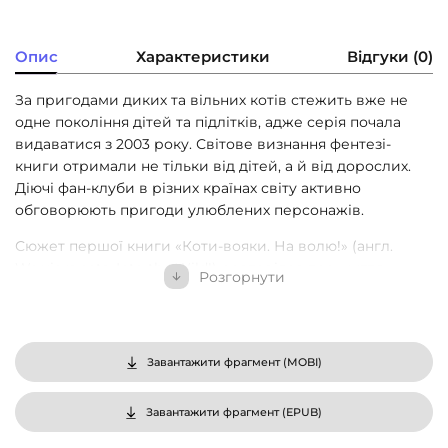
Опис
Характеристики
Відгуки (0)
За пригодами диких та вільних котів стежить вже не
одне покоління дітей та підлітків, адже серія почала
видаватися з 2003 року. Світове визнання фентезі-
книги отримали не тільки від дітей, а й від дорослих.
Діючі фан-клуби в різних країнах світу активно
обговорюють пригоди улюблених персонажів.
Сюжет першої книги «Коти-вояки. На волю!» (англ.
Warriors cats. Into the Wild!) розповідає про життя
Розгорнути
домашнього кошеняти, яке вирішило втікти від своїх
господарів на волю. У хащах незайманого лісу дикі
племена котів відчайдушно змагаються за свою
територію і за право вижити. Що станеться з рудим
Завантажити фрагмент (
MOBI
)
хатнім котиком, який опинився в самісінькому центрі
цих котячих війн? Тут його точно ніхто не погладить по
Завантажити фрагмент (
EPUB
)
загривку і не нагодує смачною їжею. У нього є вибір:
або повернутися назад і бути живою іграшкою, або