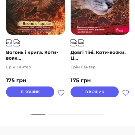
Вогонь і крига. Коти-
Довгі тіні. Коти-вояки.
вояк...
Ц...
Ерін Гантер
Ерін Гантер
175
грн
175
грн
В КОШИК
В КОШИК