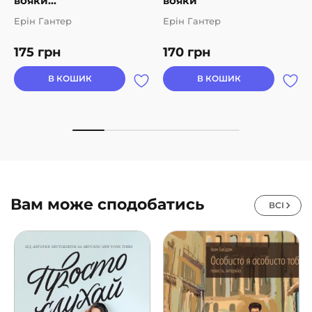
вояки...
вояки
Ерін Гантер
Ерін Гантер
175
грн
170
грн
В КОШИК
В КОШИК
Вам може сподобатись
ВСІ