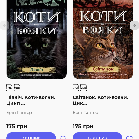
Північ. Коти-вояки.
Світанок. Коти-вояки.
Цикл ...
Цик...
Ерін Гантер
Ерін Гантер
175
грн
175
грн
В КОШИК
В КОШИК