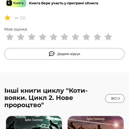
Книга бере участь у програмі єКнига
--
(0)
Моя оцінка
Додати відгук
Інші книги циклу "Коти-
вояки. Цикл 2. Нове
ВСІ
пророцтво"