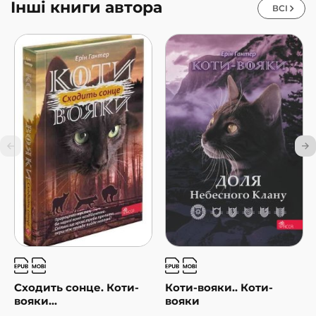
Інші книги автора
ВСІ
Сходить сонце. Коти-
Коти-вояки.. Коти-
вояки...
вояки