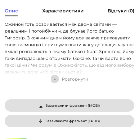
Опис
Характеристики
Відгуки (0)
Ожинокіготь розривається між двома світами —
реальним і потойбічним, де блукає його батько
Тигрозір. З кожним днем йому все важче приховувати
свою таємницю і притлумлювати жагу до влади, яку так
вміло розпалюють в ньому батько і брат. Зрештою, йому
таки випадає шанс отримати бажане. Та чи варте воно
такої ціни? Чи розуміє Ожинокіготь, що від його вибору
залежить доля усіх лісових котів?
Розгорнути
Переклад з англійської — Катерина Дудка, Остап
Українець. Оформлення — Олег Панченко. При
перекладі тексту українською для опису загального
устрою котячих кланів та громадянства їхніх членів була
Завантажити фрагмент (
MOBI
)
використана термінологія Національної скаутської
організації України «Пласт».
Завантажити фрагмент (
EPUB
)