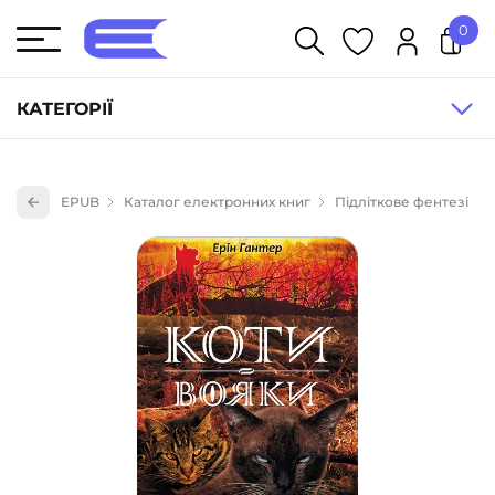
0
У кошику немає товарів.
КАТЕГОРІЇ
Художня література (1854)
EPUB
Каталог електронних книг
Підліткове фентезі
Книги для дітей (833)
Книги для підлітків (240)
Науково-популярна література (1015)
Навчальна література та посібники (527)
Енциклопедії, довідники, словники (55)
Подарункові сертифікати (1)