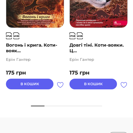
Вогонь і крига. Коти-
Довгі тіні. Коти-вояки.
вояк...
Ц...
Ерін Гантер
Ерін Гантер
175
грн
175
грн
В КОШИК
В КОШИК