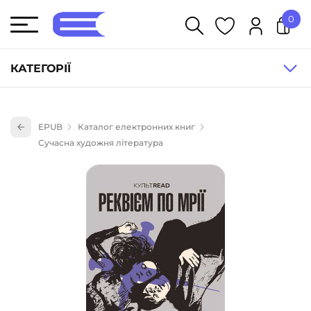
0
У кошику немає товарів.
КАТЕГОРІЇ
Художня література (1854)
EPUB
Каталог електронних книг
Книги для дітей (836)
Сучасна художня література
Книги для підлітків (240)
Науково-популярна література (1015)
Навчальна література та посібники (527)
Енциклопедії, довідники, словники (55)
Подарункові сертифікати (1)