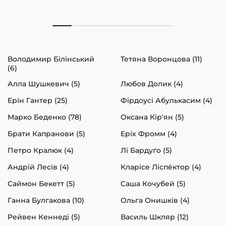
Володимир Білінський
Тетяна Воронцова (11)
(6)
Алла Шушкевич (5)
Любов Долик (4)
Ерін Гантер (25)
Фірдоусі Абулькасим (4)
Марко Беденко (78)
Оксана Кір'ян (5)
Брати Капранови (5)
Еріх Фромм (4)
Петро Кралюк (4)
Лі Бардуґо (5)
Андрій Лесів (4)
Кларісе Ліспéктор (4)
Саймон Бекетт (5)
Саша Кочубей (5)
Ганна Булгакова (10)
Ольга Онишків (4)
Рейвен Кеннеді (5)
Василь Шкляр (12)