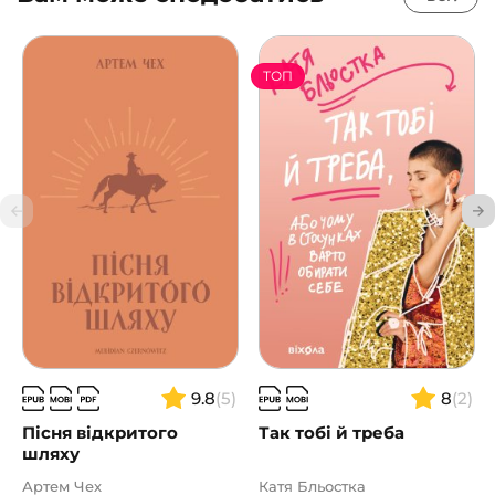
ТОП
9.8
(5)
8
(2)
Пісня відкритого
Так тобі й треба
шляху
Артем Чех
Катя Бльостка