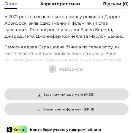
Опис
Характеристики
Відгуки (0)
У 2001 році на основі цього роману режисер Даррен
Аронофскі зняв однойменний фільм, який став
культовим. Головні ролі виконали Еллен Берстін,
Джаред Лето, Дженніфер Коннеллі та Марлон Вайанс.
Самотня вдова Сара щодня бачила по телевізору, як
життя людей раптово змінювалось на краще. Вони
зривали джекпот. Одружувалися. Сини поверталися
додому. Усі раділи. Тому вона, навіть ризикуючи на
Розгорнути
тиждень залишитися без обіду, поспішала викупити
телевізор із ломбарду, куди його знову заніс її син
Гаррі. Сара не могла жити без телевізора. А Гаррі не
міг жити без дози…
Завантажити фрагмент (
MOBI
)
Та одного разу все зміниться: Сарі зателефонують із
телешоу, у Гаррі та його друга Тайрона з’явиться ідея
Завантажити фрагмент (
EPUB
)
власного бізнесу, а кохана дівчина Гаррі, художниця
Меріон, знову візьме до рук пензлі. Їхня мрія стане
реальнішою за будь-яку річ, світ лежатиме у їхніх
Книга бере участь у програмі єКнига