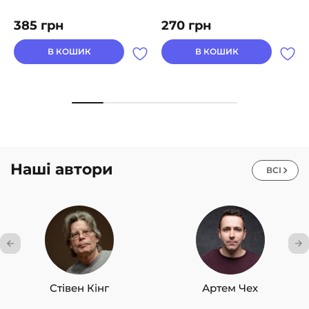
385
грн
270
грн
В КОШИК
В КОШИК
Наші автори
ВСІ
Стівен Кінг
Артем Чех