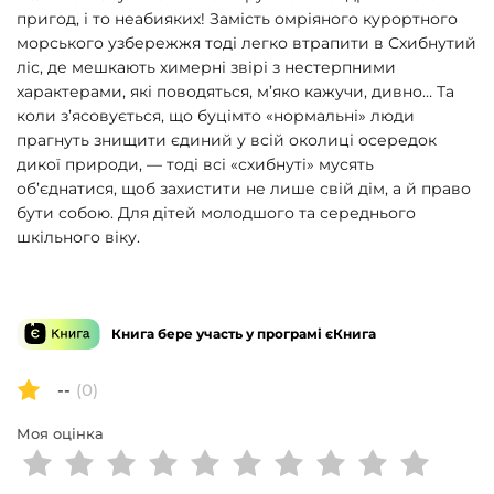
пригод, і то неабияких! Замість омріяного курортного
морського узбережжя тоді легко втрапити в Схибнутий
ліс, де мешкають химерні звірі з нестерпними
характерами, які поводяться, м’яко кажучи, дивно… Та
коли з’ясовується, що буцімто «нормальні» люди
прагнуть знищити єдиний у всій околиці осередок
дикої природи, — тоді всі «схибнуті» мусять
об’єднатися, щоб захистити не лише свій дім, а й право
бути собою. Для дітей молодшого та середнього
шкільного віку.
Книга бере участь у програмі єКнига
--
(0)
Моя оцінка