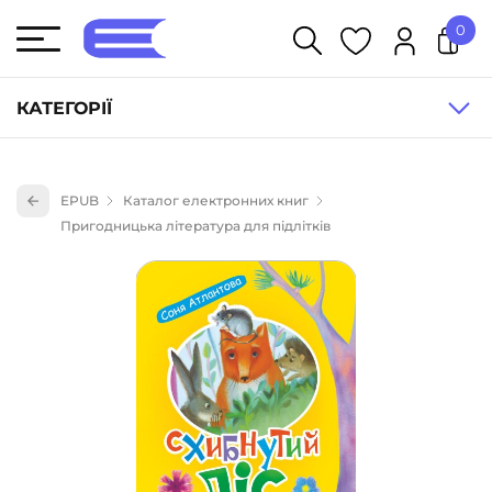
0
У кошику немає товарів.
КАТЕГОРІЇ
Художня література (1854)
EPUB
Каталог електронних книг
Книги для дітей (836)
Пригодницька література для підлітків
Книги для підлітків (240)
Науково-популярна література (1015)
Навчальна література та посібники (527)
Енциклопедії, довідники, словники (55)
Подарункові сертифікати (1)