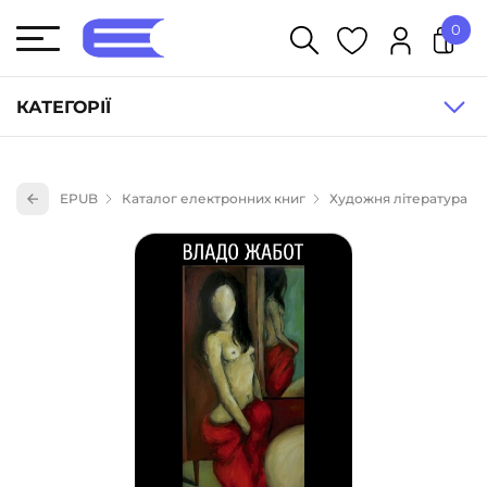
0
У кошику немає товарів.
КАТЕГОРІЇ
Художня література (1854)
EPUB
Каталог електронних книг
Художня література
Книги для дітей (835)
Книги для підлітків (240)
Науково-популярна література (1015)
Навчальна література та посібники (527)
Енциклопедії, довідники, словники (55)
Подарункові сертифікати (1)