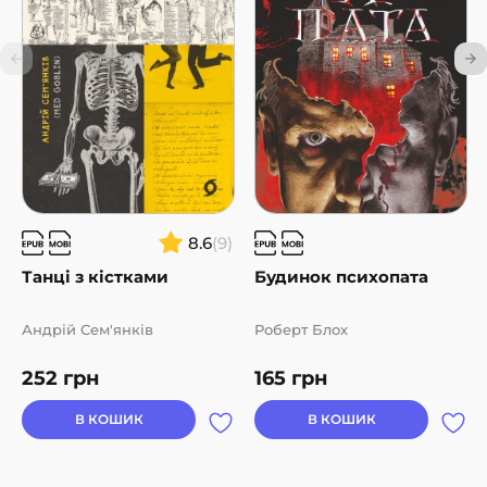
8.6
(9)
Танці з кістками
Будинок психопата
Андрій Сем'янків
Роберт Блох
252
грн
165
грн
В КОШИК
В КОШИК