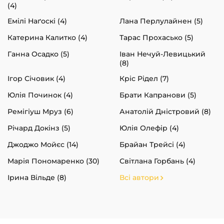
(4)
Емілі Наґоскі (4)
Лана Перлулайнен (5)
Катерина Калитко (4)
Тарас Прохасько (5)
Ганна Осадко (5)
Іван Нечуй-Левицький
(8)
Ігор Січовик (4)
Кріс Рідел (7)
Юлія Починок (4)
Брати Капранови (5)
Ремігіуш Мруз (6)
Анатолій Дністровий (8)
Річард Докінз (5)
Юлія Олефір (4)
Джоджо Мойєс (14)
Брайан Трейсі (4)
Марія Пономаренко (30)
Світлана Горбань (4)
Ірина Вільде (8)
Всі автори