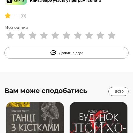
Книга бере участь у програмі єКнига
--
(0)
Моя оцінка
Додати відгук
Вам може сподобатись
ВСІ