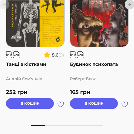
8.6
(9)
Танці з кістками
Будинок психопата
Андрій Сем'янків
Роберт Блох
252
грн
165
грн
В КОШИК
В КОШИК