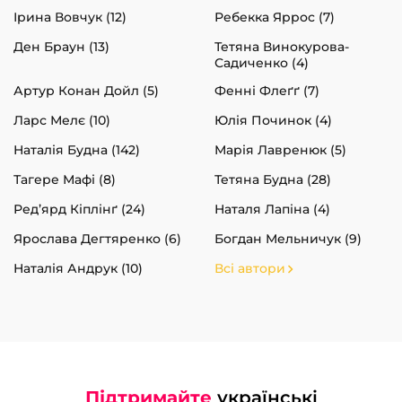
Ірина Вовчук (12)
Ребекка Яррос (7)
Ден Браун (13)
Тетяна Винокурова-
Садиченко (4)
Артур Конан Дойл (5)
Фенні Флеґґ (7)
Ларс Мелє (10)
Юлія Починок (4)
Наталія Будна (142)
Марія Лавренюк (5)
Тагере Мафі (8)
Тетяна Будна (28)
Ред’ярд Кіплінґ (24)
Наталя Лапіна (4)
Ярослава Дегтяренко (6)
Богдан Мельничук (9)
Наталія Андрук (10)
Всі автори
Підтримайте
українські