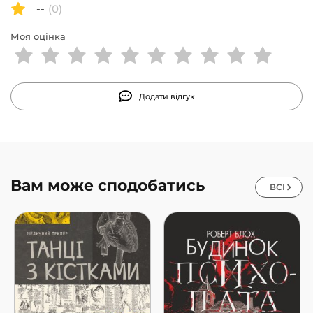
--
(0)
Моя оцінка
Додати відгук
Вам може сподобатись
ВСІ