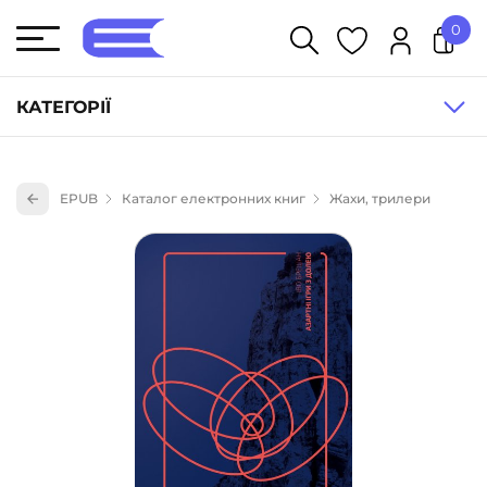
0
У кошику немає товарів.
КАТЕГОРІЇ
Художня література (1854)
EPUB
Каталог електронних книг
Жахи, трилери
Книги для дітей (835)
Книги для підлітків (240)
Науково-популярна література (1015)
Навчальна література та посібники (527)
Енциклопедії, довідники, словники (55)
Подарункові сертифікати (1)