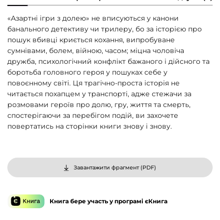
«Азартні ігри з долею» не вписуються у канони
банального детективу чи трилеру, бо за історією про
пошук вбивці криється кохання, випробуване
сумнівами, болем, війною, часом; міцна чоловіча
дружба, психологічний конфлікт бажаного і дійсного та
боротьба головного героя у пошуках себе у
повоєнному світі. Ця трагічно-проста історія не
читається похапцем у транспорті, адже стежачи за
розмовами героїв про долю, гру, життя та смерть,
спостерігаючи за перебігом подій, ви захочете
повертатись на сторінки книги знову і знову.
Завантажити фрагмент (
PDF
)
Книга бере участь у програмі єКнига