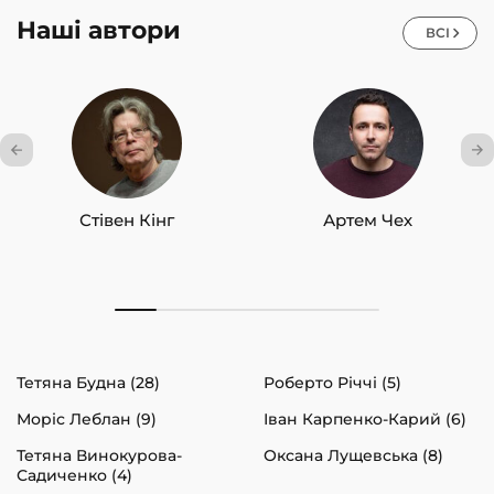
Наші автори
ВСІ
Стівен Кінг
Артем Чех
Тетяна Будна (28)
Роберто Річчі (5)
Моріс Леблан (9)
Іван Карпенко-Карий (6)
Тетяна Винокурова-
Оксана Лущевська (8)
Садиченко (4)