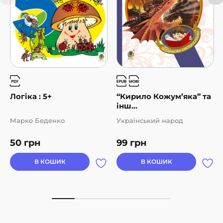
Логіка : 5+
“Кирило Кожум’яка” та
інш...
Марко Беденко
Український народ
50
грн
99
грн
В КОШИК
В КОШИК