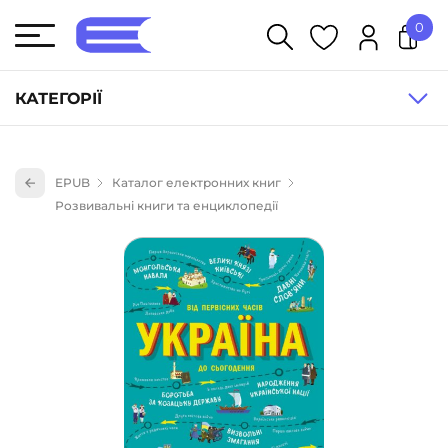
0
У кошику немає товарів.
КАТЕГОРІЇ
Художня література (1854)
EPUB
Каталог електронних книг
Книги для дітей (835)
Розвивальні книги та енциклопедії
Книги для підлітків (240)
Науково-популярна література (1015)
Навчальна література та посібники (527)
Енциклопедії, довідники, словники (55)
Подарункові сертифікати (1)