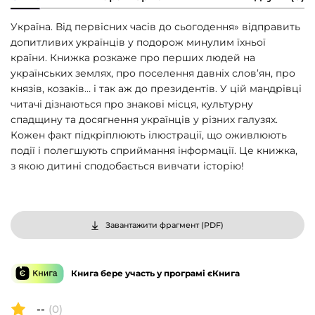
Україна. Від первісних часів до сьогодення» відправить
допитливих українців у подорож минулим їхньої
країни. Книжка розкаже про перших людей на
українських землях, про поселення давніх слов’ян, про
князів, козаків… і так аж до президентів. У цій мандрівці
читачі дізнаються про знакові місця, культурну
спадщину та досягнення українців у різних галузях.
Кожен факт підкріплюють ілюстрації, що оживлюють
події і полегшують сприймання інформації. Це книжка,
з якою дитині сподобається вивчати історію!
Завантажити фрагмент (
PDF
)
Книга бере участь у програмі єКнига
--
(0)