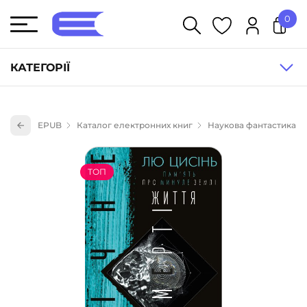
0
У кошику немає товарів.
КАТЕГОРІЇ
Художня література (1854)
EPUB
Каталог електронних книг
Наукова фантастика
Книги для дітей (836)
Книги для підлітків (240)
ТОП
Науково-популярна література (1015)
Навчальна література та посібники (527)
Енциклопедії, довідники, словники (55)
Подарункові сертифікати (1)