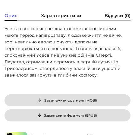
Опис
Характеристики
Відгуки (0)
Усе на світі скінченне: квантовомеханічні системи
мають період напіврозпаду, людське життя не вічне,
зорі невпинно еволюціонують, допоки не
перетворюються на щось інше. І навіть, здавалося б,
споконвічний Усесвіт не уникне обіймів Смерті.
Людство, отримавши перемогу в першій сутичці з
Трисолярисом, ствердилося у власній значущості й
зважилося зазирнути в глибини космосу.
Завантажити фрагмент (
MOBI
)
Завантажити фрагмент (
EPUB
)