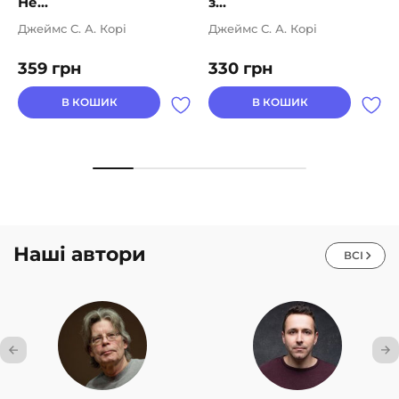
Не...
з...
Джеймс С. А. Корі
Джеймс С. А. Корі
359
грн
330
грн
В КОШИК
В КОШИК
Наші автори
ВСІ