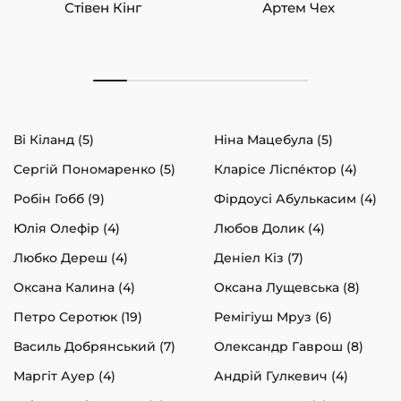
Стівен Кінг
Артем Чех
Ві Кіланд (5)
Ніна Мацебула (5)
Сергій Пономаренко (5)
Кларісе Ліспéктор (4)
Робін Гобб (9)
Фірдоусі Абулькасим (4)
Юлія Олефір (4)
Любов Долик (4)
Любко Дереш (4)
Деніел Кіз (7)
Оксана Калина (4)
Оксана Лущевська (8)
Петро Серотюк (19)
Ремігіуш Мруз (6)
Василь Добрянський (7)
Олександр Гаврош (8)
Маргіт Ауер (4)
Андрій Гулкевич (4)