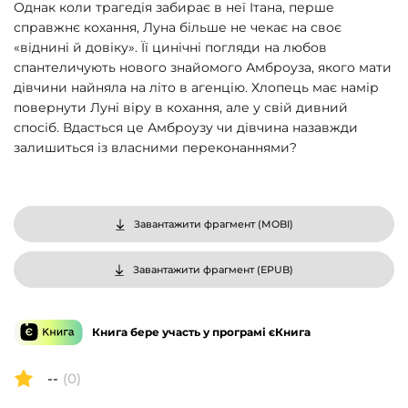
Однак коли трагедія забирає в неї Ітана, перше
справжнє кохання, Луна більше не чекає на своє
«віднині й довіку». Її цинічні погляди на любов
спантеличують нового знайомого Амброуза, якого мати
дівчини найняла на літо в агенцію. Хлопець має намір
повернути Луні віру в кохання, але у свій дивний
спосіб. Вдасться це Амброузу чи дівчина назавжди
залишиться із власними переконаннями?
Завантажити фрагмент (
MOBI
)
Завантажити фрагмент (
EPUB
)
Книга бере участь у програмі єКнига
--
(0)