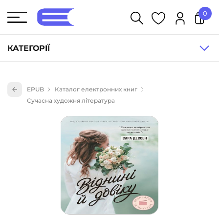
0
У кошику немає товарів.
КАТЕГОРІЇ
Художня література (1854)
EPUB
Каталог електронних книг
Книги для дітей (836)
Сучасна художня література
Книги для підлітків (240)
Науково-популярна література (1015)
Навчальна література та посібники (527)
Енциклопедії, довідники, словники (55)
Подарункові сертифікати (1)