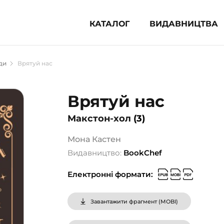
КАТАЛОГ
ВИДАВНИЦТВА
ня література (1854)
ди
Врятуй нас
 для дітей (833)
 для підлітків (240)
Врятуй нас
во-популярна література (1015)
Макстон-хол
(3)
альна література та посібники
Мона Кастен
клопедії, довідники, словники
Видавництво:
BookChef
ункові сертифікати (1)
Електронні формати:
Завантажити фрагмент (
MOBI
)