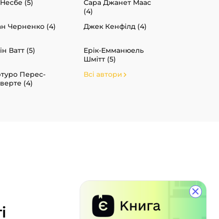
Несбе (5)
Сара Джанет Маас
(4)
ан Черненко (4)
Джек Кенфілд (4)
ін Ватт (5)
Ерік-Емманюель
Шмітт (5)
туро Перес-
Всі автори
верте (4)
×
і