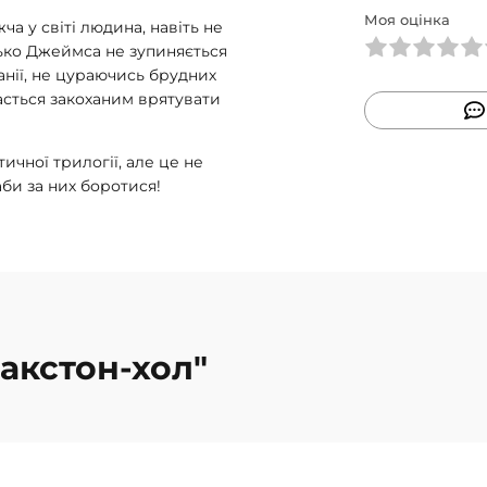
Моя оцінка
ча у світі людина, навіть не
ько Джеймса не зупиняється
анії, не цураючись брудних
дасться закоханим врятувати
чної трилогії, але це не
 аби за них боротися!
акстон-хол"