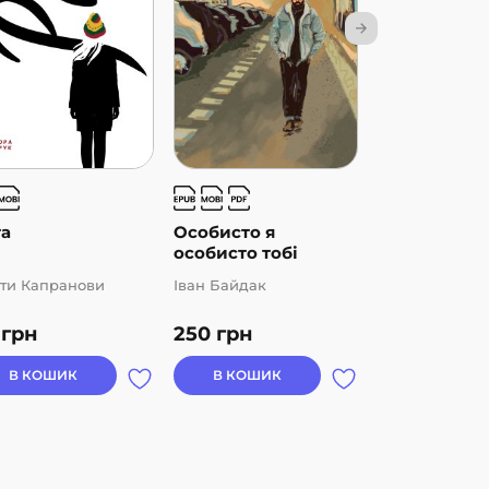
та
Особисто я
Пригоди в Б
особисто тобі
заплав...
ти Капранови
Іван Байдак
Марія Понома
0
грн
250
грн
139
грн
В КОШИК
В КОШИК
В КОШИК