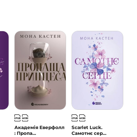
Академія Еверфолл
Scarlet Luck.
: Пропа...
Самотнє сер...