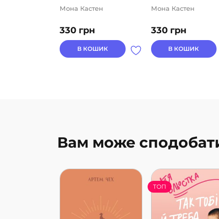
Мона Кастен
Мона Кастен
330
грн
330
грн
В КОШИК
В КОШИК
Вам може сподобат
ТОП