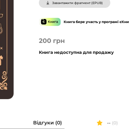
Завантажити фрагмент (
EPUB
)
Книга бере участь у програмі єКни
200
грн
Книга недоступна для продажу
Відгуки (0)
--
(0)