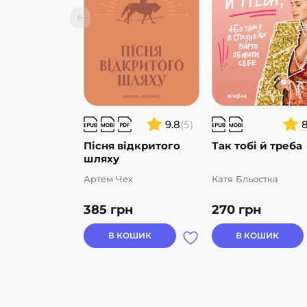
9.8
(5)
Пісня відкритого
Так тобі й треба
шляху
Артем Чех
Катя Бльостка
385
грн
270
грн
В КОШИК
В КОШИК