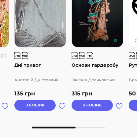
8
(2)
Дні тривог
Основи гардеробу
Ру
Анатолій Дністровий
Оксана Драчковська
Бра
135
грн
315
грн
5
В КОШИК
В КОШИК