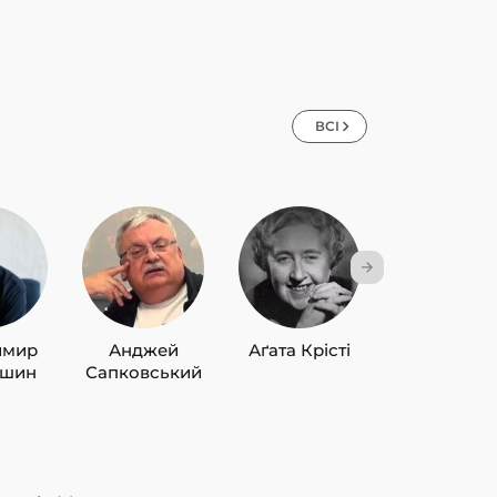
ВСІ
имир
Анджей
Аґата Крісті
Лю Цисін
ишин
Сапковський