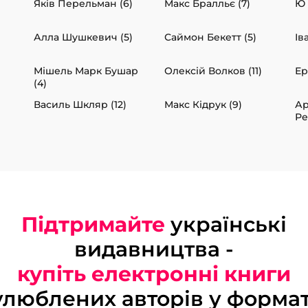
Яків Перельман (6)
Макс Бралльє (7)
Ю 
Алла Шушкевич (5)
Саймон Бекетт (5)
Ів
Мішель Марк Бушар
Олексій Волков (11)
Ер
(4)
Василь Шкляр (12)
Макс Кідрук (9)
Ар
Ре
Підтримайте
українські
видавництва -
купіть електронні книги
улюблених авторів у формат