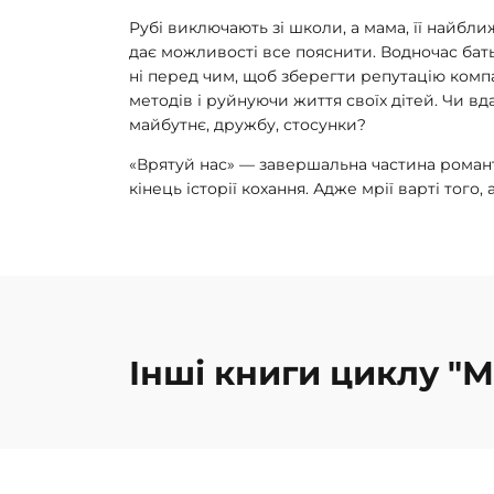
Рубі виключають зі школи, а мама, її найближ
дає можливості все пояснити. Водночас бат
ні перед чим, щоб зберегти репутацію комп
методів і руйнуючи життя своїх дітей. Чи в
майбутнє, дружбу, стосунки?
«Врятуй нас» — завершальна частина романти
кінець історії кохання. Адже мрії варті того,
Інші книги циклу "М