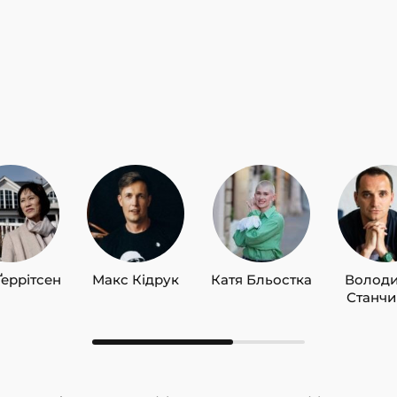
Ґеррітсен
Макс Кідрук
Катя Бльостка
Волод
Станч