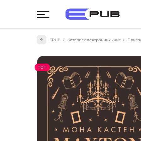
Худож
EPUB
Каталог електронних книг
Приго
Книги
Книги
Науко
ТОП
Навч
(527)
Енци
(55)
Подар