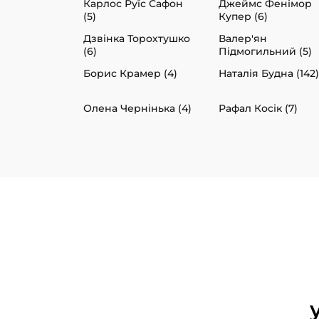
Карлос Руїс Сафон
Джеймс Фенімор
(5)
Купер (6)
Дзвінка Торохтушко
Валер'ян
(6)
Підмогильний (5)
Борис Крамер (4)
Наталія Будна (142)
Олена Чернінька (4)
Рафал Косік (7)