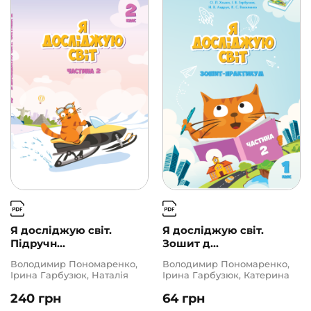
Я досліджую світ.
Я досліджую світ.
Підручн...
Зошит д...
Володимир Пономаренко,
Володимир Пономаренко,
Ірина Гарбузюк, Наталія
Ірина Гарбузюк, Катерина
Андрук, Олена Хомич,
Василенко, Наталія Андрук,
240
грн
64
грн
Тетяна Воронцова
Олена Хомич, Тетяна
Воронцова