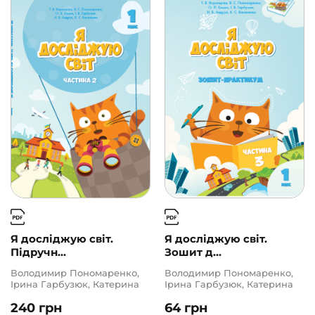
Я досліджую світ.
Я досліджую світ.
Підручн...
Зошит д...
Володимир Пономаренко,
Володимир Пономаренко,
Ірина Гарбузюк, Катерина
Ірина Гарбузюк, Катерина
Василенко, Наталія Андрук,
Василенко, Наталія Андрук,
240
грн
64
грн
Олена Хомич, Тетяна
Олена Хомич, Тетяна