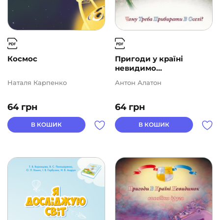
Космос
Пригоди у країні
невидимо...
Наталя Карпенко
Антон Алатон
64
грн
64
грн
В КОШИК
В КОШИК