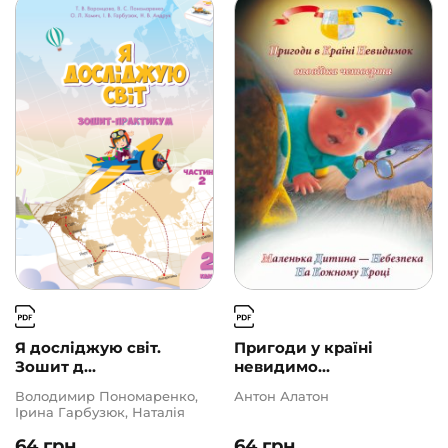
Ще одну сторінку
(10)
АВТОРИ
ЦІНА
2
1000
Я досліджую світ.
Пригоди у країні
Зошит д...
невидимо...
Володимир Пономаренко,
Антон Алатон
Ірина Гарбузюк, Наталія
Андрук, Олена Хомич,
64
грн
64
грн
Тетяна Воронцова