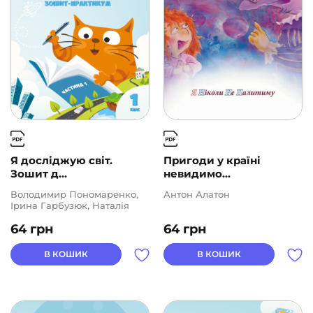
Я досліджую світ.
Пригоди у країні
Зошит д...
невидимо...
Володимир Пономаренко,
Антон Алатон
Ірина Гарбузюк, Наталія
Андрук, Олена Хомич,
64
грн
64
грн
Тетяна Воронцова
В КОШИК
В КОШИК