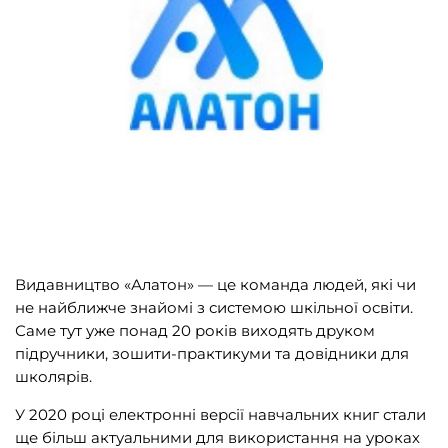
Подарункові сертифікати
(1)
ВИДАВНИЦТВА
Biblio.Center
(3)
BookChef
(165)
OLEAN
(2)
Видавництво «Алатон» — це команда людей, які чи
Readberry
(13)
не найближче знайомі з системою шкільної освіти.
Steppe Lighthouse
(2)
Саме тут уже понад 20 років виходять друком
підручники, зошити-практикуми та довідники для
Алатон
(25)
школярів.
АССА
(60)
У 2020 році електронні версії навчальних книг стали
Видавництво «Крок»
(49)
ще більш актуальними для використання на уроках