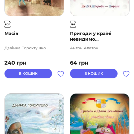
Масік
Пригоди у країні
невидимо...
Дзвінка Торохтушко
Антон Алатон
240
грн
64
грн
В КОШИК
В КОШИК