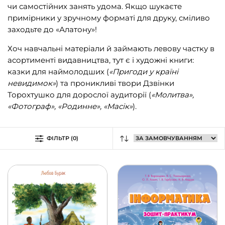
чи самостійних занять удома. Якщо шукаєте
Видавництво Анетти Антоненко
(239)
примірники у зручному форматі для друку, сміливо
Видавництво Богдан
(1515)
заходьте до «Алатону»!
Відкриття
(1)
Хоч навчальні матеріали й займають левову частку в
асортименті видавництва, тут є і художні книги:
Віхола
(273)
казки для наймолодших (
«Пригоди у країні
їzhak
(1)
невидимок»
) та проникливі твори Дзвінки
Торохтушко для дорослої аудиторії (
«Молитва»,
К.І.С.
(18)
«Фотограф», «Родинне», «Масік»
).
Кальварія
(43)
Кенгуру
(9)
ФІЛЬТР (0)
Книги-ХХІ
(225)
КСД
(1010)
Маміно
(10)
Мандрівець
(27)
Меридіан Черновіц
(70)