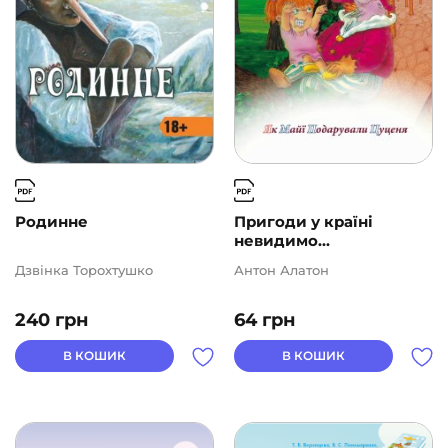
Родинне
Пригоди у країні
невидимо...
Дзвінка Торохтушко
Антон Алатон
240
грн
64
грн
В КОШИК
В КОШИК