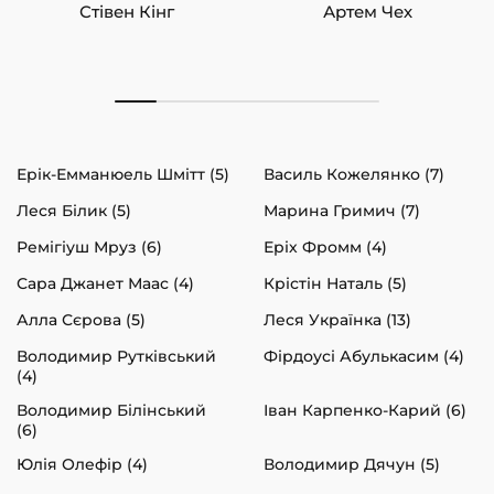
Стівен Кінг
Артем Чех
Ерік-Емманюель Шмітт (5)
Василь Кожелянко (7)
Леся Білик (5)
Марина Гримич (7)
Ремігіуш Мруз (6)
Еріх Фромм (4)
Сара Джанет Маас (4)
Крістін Наталь (5)
Алла Сєрова (5)
Леся Українка (13)
Володимир Рутківський
Фірдоусі Абулькасим (4)
(4)
Володимир Білінський
Іван Карпенко-Карий (6)
(6)
Юлія Олефір (4)
Володимир Дячун (5)