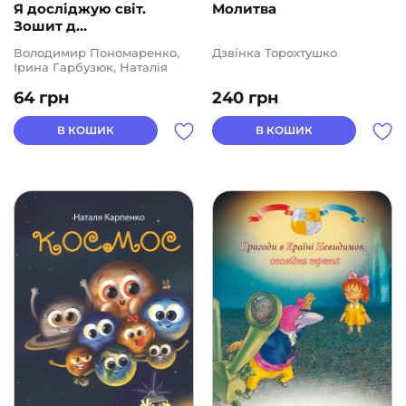
Я досліджую світ.
Молитва
Зошит д...
Володимир Пономаренко,
Дзвінка Торохтушко
Ірина Гарбузюк, Наталія
Андрук, Олена Хомич,
64
грн
240
грн
Тетяна Воронцова
В КОШИК
В КОШИК