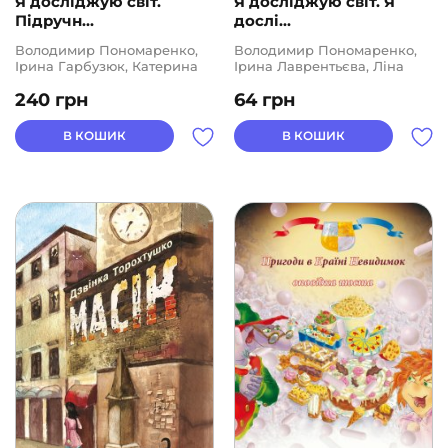
Я досліджую світ.
Я досліджую світ. Я
Підручн...
дослі...
Володимир Пономаренко,
Володимир Пономаренко,
Ірина Гарбузюк, Катерина
Ірина Лаврентьєва, Ліна
Василенко, Наталія Андрук,
Пономаренко, Олена Хомич,
240
грн
64
грн
Олена Хомич, Тетяна
Тетяна Воронцова
Воронцова
В КОШИК
В КОШИК