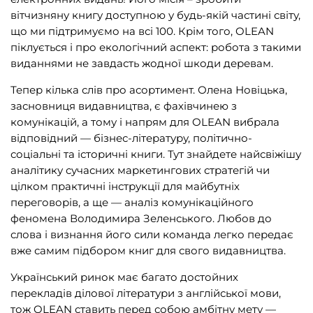
вітчизняну книгу доступною у будь-якій частині світу,
Подарункові сертифікати
(1)
що ми підтримуємо на всі 100. Крім того, OLEAN
піклується і про екологічний аспект: робота з такими
виданнями не завдасть жодної шкоди деревам.
ВИДАВНИЦТВА
Тепер кілька слів про асортимент. Олена Новіцька,
засновниця видавництва, є фахівчинею з
комунікацій, а тому і напрям для OLEAN вибрала
Biblio.Center
(3)
відповідний — бізнес-літературу, політично-
BookChef
(165)
соціальні та історичні книги. Тут знайдете найсвіжішу
аналітику сучасних маркетингових стратегій чи
OLEAN
(2)
цілком практичні інструкції для майбутніх
переговорів, а ще — аналіз комунікаційного
Readberry
(13)
феномена Володимира Зеленського. Любов до
Steppe Lighthouse
(2)
слова і визнання його сили команда легко передає
вже самим підбором книг для свого видавництва.
Алатон
(25)
АССА
(60)
Український ринок має багато достойних
перекладів ділової літератури з англійської мови,
Видавництво «Крок»
(49)
тож OLEAN ставить перед собою амбітну мету —