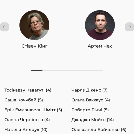
Ще одну сторінку
(10)
АВТОРИ
Стівен Кінг
Артем Чех
ЦІНА
2
1000
Тосікадзу Кавагуті (4)
Чарлз Дікенс (7)
Саша Кочубей (5)
Ольга Ваккаус (4)
Ерік-Емманюель Шмітт (5)
Роберто Річчі (5)
Олена Чернінька (4)
Джоджо Мойєс (14)
Наталія Андрук (10)
Олександр Бойченко (6)