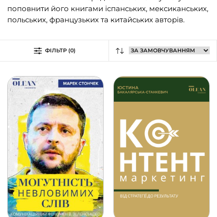
Видавництво Анетти Антоненко
(239)
поповнити його книгами іспанських, мексиканських,
польських, французьких та китайських авторів.
Видавництво Богдан
(1515)
Відкриття
(1)
ФІЛЬТР (0)
Віхола
(273)
їzhak
(1)
К.І.С.
(18)
Кальварія
(43)
Кенгуру
(9)
Книги-ХХІ
(225)
КСД
(1010)
Маміно
(10)
Мандрівець
(27)
Меридіан Черновіц
(70)